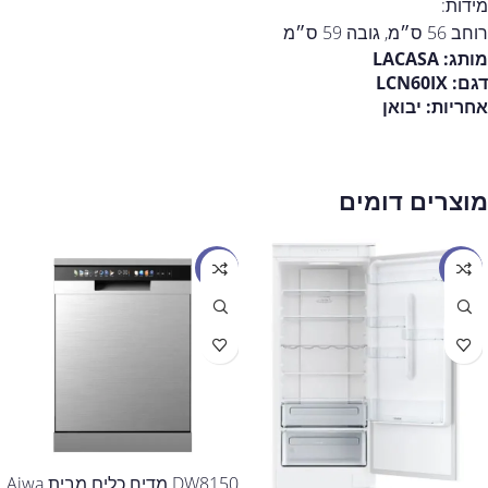
מידות:
רוחב 56 ס״מ, גובה 59 ס״מ
מותג:
LACASA
דגם:
LCN60IX
אחריות: יבואן
מוצרים דומים
מבצע
מבצע
DW8150 מדיח כלים מבית Aiwa