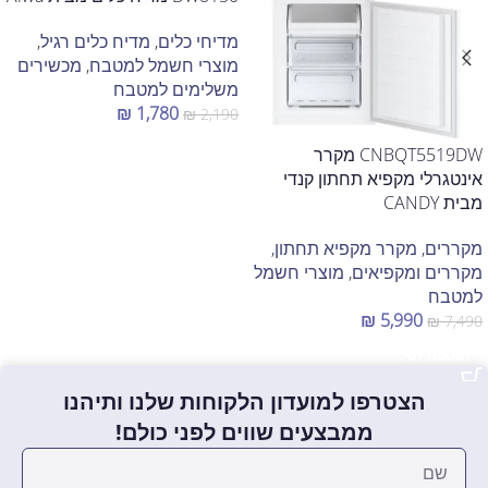
מדיחי כלים
,
מדיח כלים רגיל
,
מוצרי חשמל למטבח
,
מכשירים
משלימים למטבח
₪
1,780
₪
2,190
הוספה לסל
CNBQT5519DW מקרר
אינטגרלי מקפיא תחתון קנדי
מבית CANDY
מקררים
,
מקרר מקפיא תחתון
,
מקררים ומקפיאים
,
מוצרי חשמל
למטבח
₪
5,990
₪
7,490
הוספה לסל
הצטרפו למועדון הלקוחות שלנו ותיהנו
ממבצעים שווים לפני כולם!