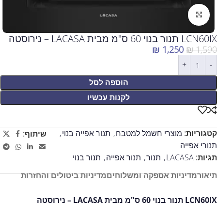
לחצו להגדלה
LCN60IX תנור בנוי 60 ס"מ מבית LACASA – נירוסטה
₪
1,250
₪
1,590
הוספה לסל
לקנות עכשיו
קטגוריות:
מוצרי חשמל למטבח
,
תנור אפייה בנוי
,
שיתוף:
תנורי אפייה
תגיות:
LACASA
,
תנור
,
תנור אפייה
,
תנור בנוי
תיאור
מדיניות אספקה ומשלוחים
מדיניות ביטולים והחזרות
LCN60IX תנור בנוי 60 ס"מ מבית LACASA – נירוסטה