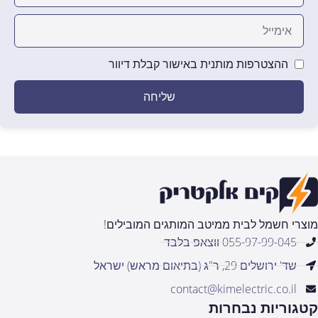
ההצטרפות מותנית באישור קבלת דיוור
שליחה
מוצרי חשמל לבית ממיטב המותגים המובילים!
055-97-99-045 ווצאפ בלבד
שד' ירושלים 29, ר"ג (בתיאום מראש) ישראל
contact@kimelectric.co.il
קטגוריות נבחרות