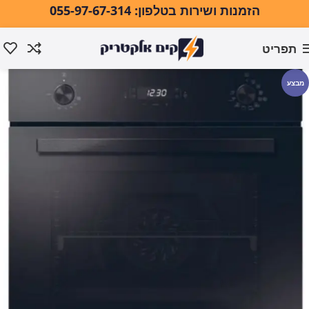
הזמנות ושירות בטלפון: 055-97-67-314
תפריט
עמוד הבית
אפייה ובישול
תנורי אפייה
תנור אפייה בנוי
מבצע