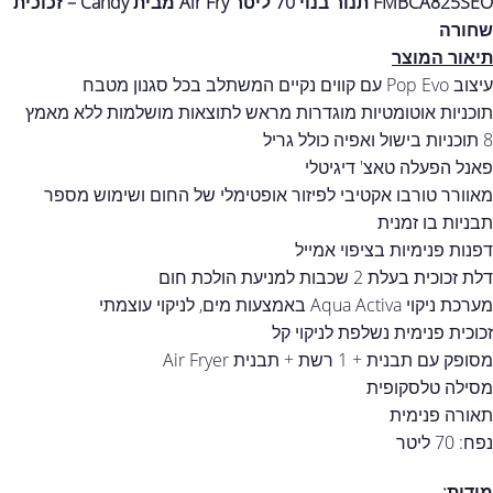
FMBCA825SEO תנור בנוי 70 ליטר Air Fry מבית Candy – זכוכית
שחורה
תיאור המוצר
עיצוב Pop Evo עם קווים נקיים המשתלב בכל סגנון מטבח
תוכניות אוטומטיות מוגדרות מראש לתוצאות מושלמות ללא מאמץ
8 תוכניות בישול ואפיה כולל גריל
פאנל הפעלה טאצ' דיגיטלי
מאוורר טורבו אקטיבי לפיזור אופטימלי של החום ושימוש מספר
תבניות בו זמנית
דפנות פנימיות בציפוי אמייל
דלת זכוכית בעלת 2 שכבות למניעת הולכת חום
מערכת ניקוי Aqua Activa באמצעות מים, לניקוי עוצמתי
זכוכית פנימית נשלפת לניקוי קל
מסופק עם תבנית + 1 רשת + תבנית Air Fryer
מסילה טלסקופית
תאורה פנימית
נפח: 70 ליטר
מידות: