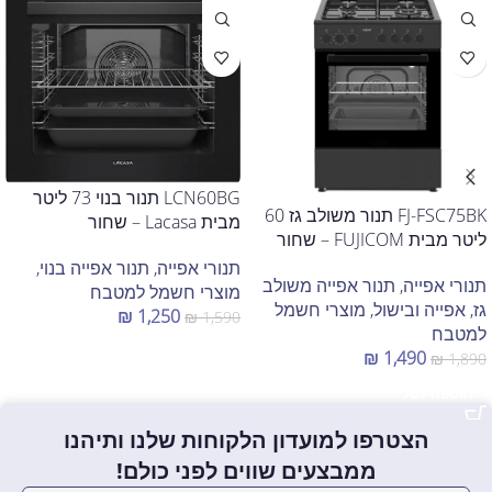
LCN60BG תנור בנוי 73 ליטר
FJ-FSC75BK תנור משולב גז 60
מבית Lacasa – שחור
ליטר מבית FUJICOM – שחור
תנורי אפייה
,
תנור אפייה בנוי
,
תנורי אפייה
,
תנור אפייה משולב
מוצרי חשמל למטבח
גז
,
אפייה ובישול
,
מוצרי חשמל
₪
1,250
₪
1,590
למטבח
הוספה לסל
₪
1,490
₪
1,890
הוספה לסל
הצטרפו למועדון הלקוחות שלנו ותיהנו
ממבצעים שווים לפני כולם!