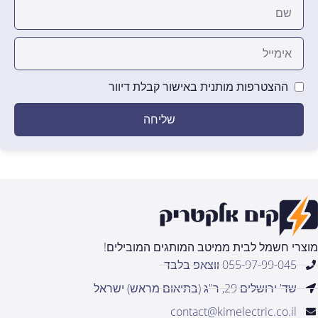
ההצטרפות מותנית באישור קבלת דיוור
שליחה
מוצרי חשמל לבית ממיטב המותגים המובילים!
055-97-99-045 ווצאפ בלבד
שד' ירושלים 29, ר"ג (בתיאום מראש) ישראל
contact@kimelectric.co.il