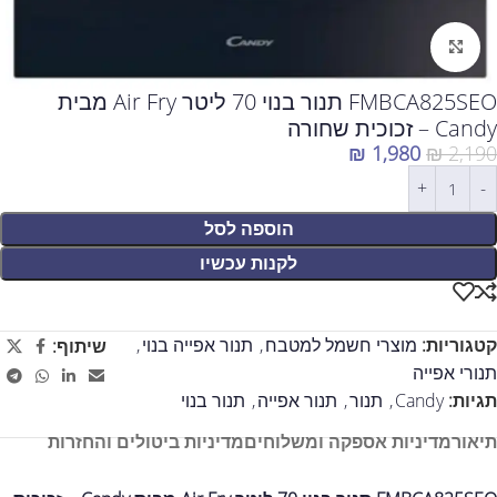
לחצו להגדלה
FMBCA825SEO תנור בנוי 70 ליטר Air Fry מבית
Candy – זכוכית שחורה
₪
1,980
₪
2,190
הוספה לסל
לקנות עכשיו
קטגוריות:
מוצרי חשמל למטבח
,
תנור אפייה בנוי
,
שיתוף:
תנורי אפייה
תגיות:
Candy
,
תנור
,
תנור אפייה
,
תנור בנוי
תיאור
מדיניות אספקה ומשלוחים
מדיניות ביטולים והחזרות