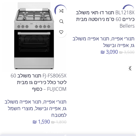
מבצע
מבצע
BL1218X תנור דו-תאי משולב
כיריים 60 ס"מ נירוסטה מבית
Bellers
תנורי אפייה
,
תנור אפייה משולב
גז
,
אפייה ובישול
₪
3,090
₪
3,500
הוספה לסל
FJ-FS8065X תנור משולב 60
ליטר כולל כיריים גז מבית
FUJICOM – כסוף
תנורי אפייה
,
תנור אפייה משולב
גז
,
אפייה ובישול
,
מוצרי חשמל
למטבח
₪
1,590
₪
1,890
הוספה לסל