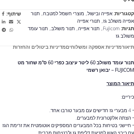
קטגוריות:
אפייה ובישול
,
מוצרי חשמל למטבח
,
תנור
שיתוף:
אפייה משולב גז
,
תנורי אפייה
תגיות:
Fujicom
,
תנור אפייה
,
תנור משולב
,
תנור עומד
משולב גז
תיאור
מדיניות אספקה ומשלוחים
מדיניות ביטולים והחזרות
תנור עומד משולב 60 ליטר עיצוב כפרי 60 ס”מ שחור מט
FUJICOM – יבואן רשמי
תיאור המוצר
כיריים:
• 4 מבערי גז חדישים עם מבער טורבו אחד.
• הצתה אלקטרונית למבערים.
• חיישני בטיחות בכל המבערים המספיקים אוטומטית את זרימת הגז
עם כיבוי האש למניעת דליפת גז ולבטיחות מרבית.