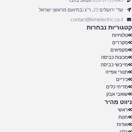
שד' ירושלים 29, ר"ג (בתיאום מראש) ישראל
contact@kimelectric.co.il
קטגוריות נבחרות
טלוויזיות
מקררים
מקפיאים
מכונות כביסה
מייבשי כביסה
תנורי אפייה
כיריים
מדיחי כלים
שואבי אבק
ניווט מהיר
ראשי
חנות
אודות
בלוג