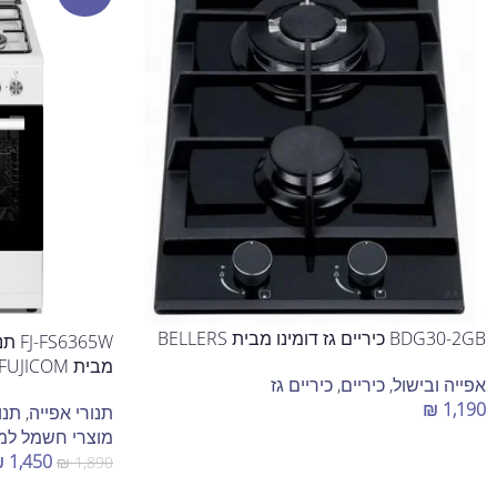
BDG30-2GB כיריים גז דומינו מבית BELLERS
מבית FUJICOM – לבן
אפייה ובישול
,
כיריים
,
כיריים גז
₪
1,190
תנורי אפייה
,
תנו
מוצרי חשמל ל
הוספה לסל
₪
1,450
₪
1,890
הוספה לסל