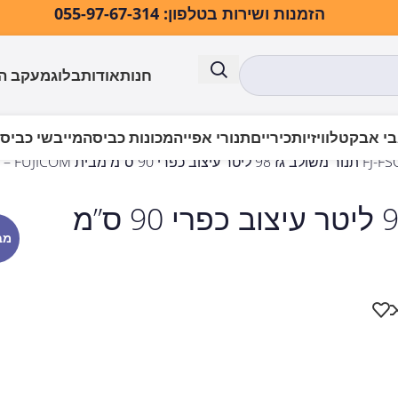
הזמנות ושירות בטלפון: 055-97-67-314
חנות
אודות
בלוג
מעקב ה
י אבק
טלוויזיות
כיריים
תנורי אפייה
מכונות כביסה
מייבשי כביס
 90 ס”מ מבית FUJICOM – שחור מט
FJ-FSC9095BK תנור משולב גז 98 ליטר עיצוב כפרי 90 ס”מ
מב