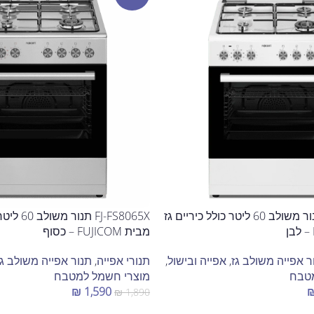
FJ-FS6365W תנור משולב 60 ליטר כולל כיריים גז
FJ-FS8065X 
מבית FUJICOM – כסוף
ר אפייה משולב גז
,
אפייה ובישול
,
תנורי אפייה
,
תנור אפייה משולב גז
מטבח
מוצרי חשמל למטבח
₪
1,590
₪
1,890
הוספה לסל