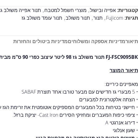
קטגוריות:
אפייה ובישול
,
מוצרי חשמל למטבח
,
תנור אפייה משולב גז
תגיות:
Fujicom
,
תנור
,
תנור משולב
,
תנור עומד משולב גז
תיאור
מדיניות אספקה ומשלוחים
מדיניות ביטולים והחזרות
FJ-FSC9095BK תנור משולב גז 98 ליטר עיצוב כפרי 90 ס”מ מבית FUJICOM – שחור מט
תיאור המוצר
מאפיינים כיריים:
• 5 מבערי גז חדישים עם מבער טורבו אחד תוצרת SABAF
• הצתה אלקטרונית למבערים
• חיישני בטיחות בכל המבערים המספיקים אוטומטית את זרימת הגז ע
• ציפוי כיפות המעברים ומחזיקי הסירים Cast Iron- יציקת ברזל.
• דירוג אנרגטי A
• שעון אנלוגי
•
משטח כיריים הגז מנירוסטה גם מבחינת הגוון.