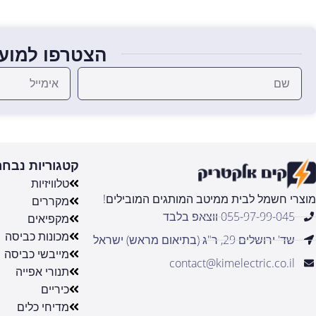
הצטרפו למועד
קטגוריות נבחר
טלוויזיות
מוצרי חשמל לבית ממיטב המותגים המובילים!
מקררים
055-97-99-045 ווצאפ בלבד
מקפיאים
מכונות כביסה
שד' ירושלים 29, ר"ג (בתיאום מראש) ישראל
מייבשי כביסה
contact@kimelectric.co.il
תנורי אפייה
כיריים
מדיחי כלים