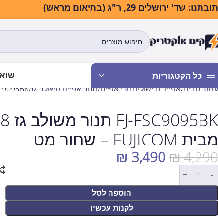
בתנו: שד' ירושלים 29, ר"ג (בתיאום מראש)
שואב
כל הקטגוריות
עמוד הבית
אפייה ובישול
תנורי אפייה
תנור אפייה משולב גז
FJ-FSC9095BK תנור משולב גז 98 ליטר עיצוב כפרי
מבית FUJICOM – שחור מט
₪
3,490
₪
4,290
הוספה לסל
לקנות עכשיו