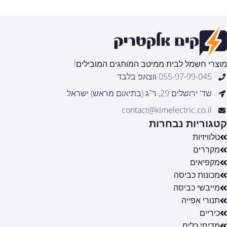
מוצרי חשמל לבית ממיטב המותגים המובילים!
055-97-99-045 ווצאפ בלבד
שד' ירושלים 29, ר"ג (בתיאום מראש) ישראל
contact@kimelectric.co.il
קטגוריות נבחרות
טלוויזיות
מקררים
מקפיאים
מכונות כביסה
מייבשי כביסה
תנורי אפייה
כיריים
מדיחי כלים