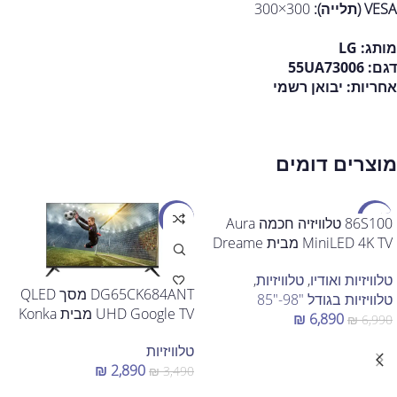
VESA (תלייה):
300×300
מותג:
LG
דגם:
55UA73006
אחריות:
יבואן רשמי
מוצרים דומים
מבצע
מבצע
86S100 טלוויזיה חכמה Aura
MiniLED 4K TV מבית Dreame
טלוויזיות ואודיו
,
טלוויזיות
,
DG65CK684ANT מסך QLED
טלוויזיות בגודל "98-"85
UHD Google TV מבית Konka
₪
6,890
₪
6,990
הוספה לסל
טלוויזיות
₪
2,890
₪
3,490