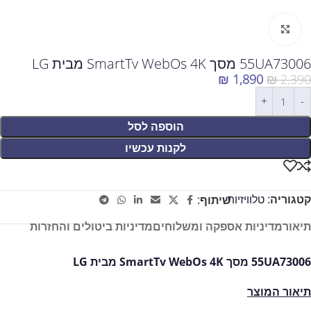
לחצו להגדלה
55UA73006 מסך SmartTv WebOs 4K מבית LG
₪
1,890
₪
2,390
הוספה לסל
לקנות עכשיו
קטגוריה:
טלוויזיות
שיתוף:
תיאור
מדיניות אספקה ומשלוחים
מדיניות ביטולים והחזרות
55UA73006 מסך SmartTv WebOs 4K מבית LG
תיאור המוצר