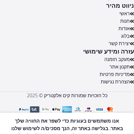
ניווט מהיר
ראשי
חנות
אודות
בלוג
יצירת קשר
עזרה ומידע שימושי
מעקב הזמנה
תקנון אתר
מדיניות פרטיות
הצהרת נגישות
כל הזכויות שמורות קים אלקטריק © 2025
ATL-489
מצנן אוויר
אנו משתמשים בעוגיות כדי לשפר את החוויה שלך
טורבו
הוספה לסל
₪
434
באתר. בגלישה באתר זה, הנך מסכים/ה לשימוש שלנו
הוריקן
0