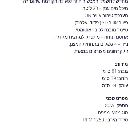
מחדש לחשמל, המכשיר חוזר לפעולה הקודמת שהוגדרה
מיכל מים ענק – 20 ליטר.
מערכת טיהור אוויר ION.
פיזור אוויר 3D (צידוד ואלרוד).
טיימר מובנה לכיבוי אוטומטי.
אחסנה נוחה – מתפרק למחצית מגודלו.
נייד – 4 גלגלים בתחתית המצנן.
זוג קרחונים מצורפים במארז.
מידות:
גובה: 81 ס"מ
רוחב: 39 ס"מ
עומק: 34 ס"מ
מפרט טכני
הספק: 80W
סוג מנוע: מניפה
סל"ד מירבי: 1250 RPM