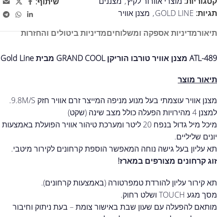
קטגוריות:
מוצרי אוורור לקיץ
,
מצננים
שיתוף:
תגיות:
GOLD LINE
,
מצנן אוויר
תיאור
מדיניות אספקה ומשלוחים
מדיניות ביטולים והחזרות
ATL-489 מצנן אוויר טורבו הוריקן GRAND COOL מבית Gold Line
תיאור מוצר
מצנן אוויר עוצמתי בעל מנוע מניפה המייצר זרם אוויר חזק 9.8M/S.
למצנן 4 מהירויות הפעלה כולל מצב שינה (שקט)
מיכל מיל גדול בנפח 20 ליטר ומערכת טיהור אוויר הפועלת באמצעות
יונים שליליים.
תא עליון בעל גישה נוחה המאפשר הוספת קרחונים לקירור מיטבי.
זוג קרחונים מצורפים במארז!
תא קירור עליון להורדת טמפרטורה (באמצעות קרחונים).
מסך מגע TOUCH ושלט רחוק.
מותאם להפעלה עם שעון שבת באישור צומת – בעת ניתוק וחיבור