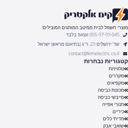
מוצרי חשמל לבית ממיטב המותגים המובילים!
055-97-99-045 ווצאפ בלבד
שד' ירושלים 29, ר"ג (בתיאום מראש) ישראל
contact@kimelectric.co.il
קטגוריות נבחרות
טלוויזיות
מקררים
מקפיאים
מכונות כביסה
מייבשי כביסה
תנורי אפייה
כיריים
מדיחי כלים
שואבי אבק