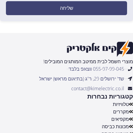
שליחה
מוצרי חשמל לבית ממיטב המותגים המובילים!
055-97-99-045 ווצאפ בלבד
שד' ירושלים 29, ר"ג (בתיאום מראש) ישראל
contact@kimelectric.co.il
קטגוריות נבחרות
טלוויזיות
מקררים
מקפיאים
מכונות כביסה