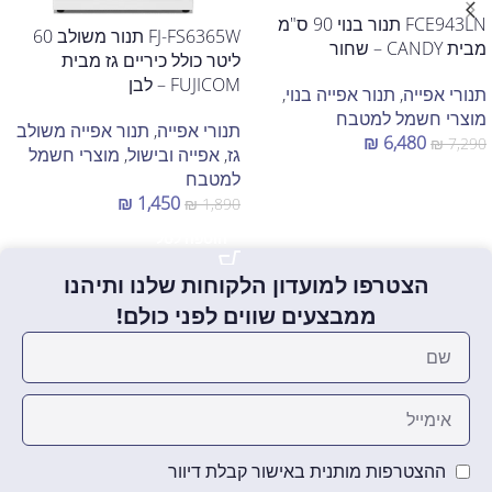
FCE943LN תנור בנוי 90 ס"מ
FJ-FS6365W תנור משולב 60
מבית CANDY – שחור
ליטר כולל כיריים גז מבית
FUJICOM – לבן
תנורי אפייה
,
תנור אפייה בנוי
,
מוצרי חשמל למטבח
תנורי אפייה
,
תנור אפייה משולב
₪
6,480
₪
7,290
גז
,
אפייה ובישול
,
מוצרי חשמל
למטבח
הוספה לסל
₪
1,450
₪
1,890
הוספה לסל
הצטרפו למועדון הלקוחות שלנו ותיהנו
ממבצעים שווים לפני כולם!
ההצטרפות מותנית באישור קבלת דיוור