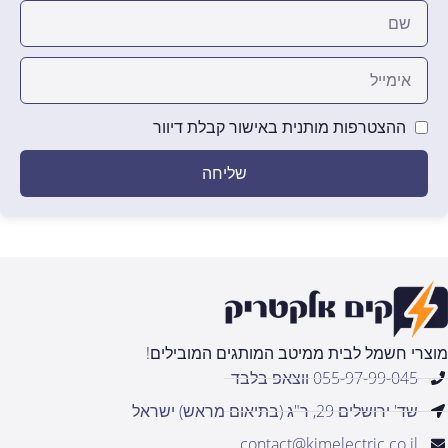
ההצטרפות מותנית באישור קבלת דיוור
שליחה
מוצרי חשמל לבית ממיטב המותגים המובילים!
055-97-99-045 ווצאפ בלבד
שד' ירושלים 29, ר"ג (בתיאום מראש) ישראל
contact@kimelectric.co.il