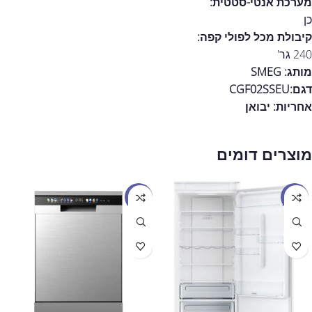
מערכת אנטי-סטטית:
כן
קיבולת מכל לפולי קפה:
240 גר'
מותג: SMEG
דגם:CGF02SSEU
אחריות:
יבואן
מוצרים דומים
מבצע
מבצע