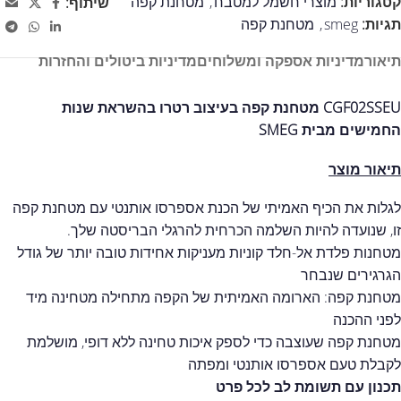
קטגוריות:
מוצרי חשמל למטבח
,
מטחנת קפה
שיתוף:
תגיות:
smeg
,
מטחנת קפה
תיאור
מדיניות אספקה ומשלוחים
מדיניות ביטולים והחזרות
CGF02SSEU מטחנת קפה בעיצוב רטרו בהשראת שנות
החמישים מבית SMEG
תיאור מוצר
לגלות את הכיף האמיתי של הכנת אספרסו אותנטי עם מטחנת קפה
זו, שנועדה להיות השלמה הכרחית להרגלי הבריסטה שלך.
מטחנות פלדת אל-חלד קוניות מעניקות אחידות טובה יותר של גודל
הגרגירים שנבחר
מטחנת קפה: הארומה האמיתית של הקפה מתחילה מטחינה מיד
לפני ההכנה
מטחנת קפה שעוצבה כדי לספק איכות טחינה ללא דופי, מושלמת
לקבלת טעם אספרסו אותנטי ומפתה
תכנון עם תשומת לב לכל פרט