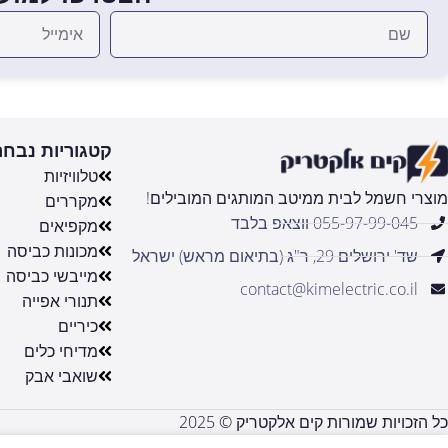
קטגוריות נבחר
טלוויזיות
מוצרי חשמל לבית ממיטב המותגים המובילים!
מקררים
055-97-99-045 ווצאפ בלבד
מקפיאים
מכונות כביסה
שד' ירושלים 29, ר"ג (בתיאום מראש) ישראל
מייבשי כביסה
contact@kimelectric.co.il
תנורי אפייה
כיריים
מדיחי כלים
שואבי אבק
כל הזכויות שמורות קים אלקטריק © 2025