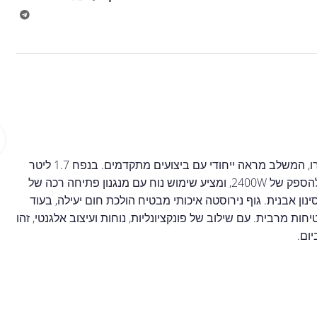
הוסיפו נגיעה של סטייל ונוחות למטבח עם קומקום חשמלי בעיצוב רטרו, המשלב מראה ייחודי עם ביצועים מתקדמים. בנפח 1.7 ליטר
להכנת עד 7 כוסות, הקומקום מאפשר הרתחה מהירה במיוחד הודות להספק של 2400W, ומציע שימוש נוח עם מנגנון פתיחה רכה של
ירוסטה נשלף לסינון אבנית. גוף נירוסטה איכותי מבטיח הולכת חום יעילה, בעוד
לקה מעניקים בטיחות מרבית. עם שילוב של פונקציונליות, נוחות ועיצוב אלגנטי, זהו
ום.