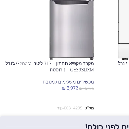
מדיח כלים אינטגרלי צר General ג'נרל
מקרר מקפיא תחתון – 317 ליטר General ג'נרל
GE393LIXM – נירוסטה
מכשירים משלימים למטבח
₪
3,972
₪
4,766
הוספה לסל
מק”ט:
mp-00314295
 לפני כולם!