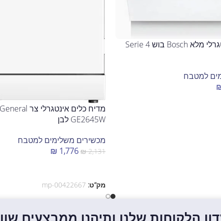
מדיח כלים אינטגרלי מלא Bosch בוש Serie 4
ים למטבח
GE2645W לבן
מכשירים משלימים למטבח
₪
1,776
₪
2,131
הוספה לסל
מק”ט:
mp-00422667
ון הלקוחות שלנו ותיהנו ממבצעים שווים