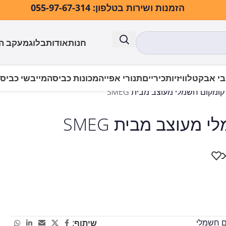
הזמנות ושירות בטלפון: 055-97-67-314
חנות
אודות
בלוג
מעקב ה
י אבק
טלוויזיות
כיריים
תנורי אפייה
מכונות כביסה
מייבשי כביס
ם חשמלי
שיתוף: