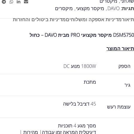
שולחני
,
מיקסרים
תגיות:
DAVO
,
מיקסר מקצועי
,
מיקסרים
תיאור
מדיניות אספקה ומשלוחים
מדיניות ביטולים והחזרות
DSM5750 מיקסר מקצועי PRO מבית DAVO – כחול
תיאור המוצר
הספק
1800W מנוע DC
מתכת
גיר
45 דציבל בלישה
עוצמת רעש
מסך מגע 4 תוכניות
דיגיטלית המראה זמן עבודה| מהירות |