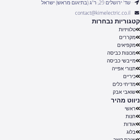
שד' ירושלים 29, ר"ג (בתיאום מראש) ישראל
contact@kimelectric.co.il
קטגוריות נבחרות
טלוויזיות
מקררים
מקפיאים
מכונות כביסה
מייבשי כביסה
תנורי אפייה
כיריים
מדיחי כלים
שואבי אבק
ניווט מהיר
ראשי
חנות
אודות
בלוג
יצירת קשר