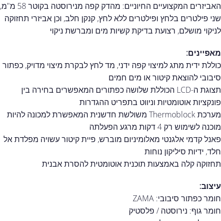
האביזרים המקצועיים החיוניים: מהדק קפה מנירוסטה בקוטר 58 מ"מ,
שני פילטרים בלחץ ופילטרים ללא לחץ, קנקן חלב, וכן אביזרי תחזוקה
לניקוי מושלם, רצועת בדיקת קשיות מים ומברשת ניקוי
מאפיינים:
כוללת ידית מתג למיצוי קפה ידני, מד לחץ לבקרת מיצוי מדויק, כפתור
סיבובי להוצאת קיטור או מים חמים
תצוגת ה-LCD הכוללת שלושה כפתורים המאפשרים בחירה בין
פונקציות אוטומטיות וניווט בתפריט ההגדרות
מערכת Thermoblock משולשת חדשנית המאפשרת למכונה להיות
מוכנה לשימוש רק 4 דקות מרגע הפעלתה
פאנל קדמי אלגנטי מאלומיניום מוברש, פיית קיטור עשויה מפלדת אל
חלד, ידיות סיליקון נוחות
תחזוקה קלה באמצעות תוכנית אוטומטית להסרת אבנית
עיצוב:
חומר כפתור סיבובי: ZAMA
חומר גוף: נירוסטה / פלסטיק