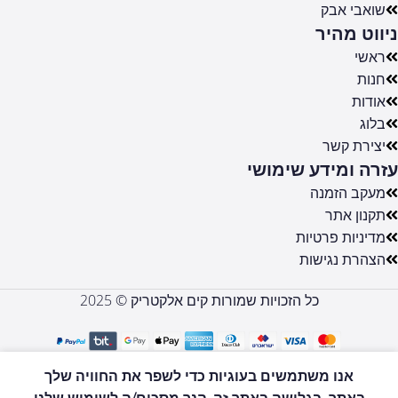
שואבי אבק
ניווט מהיר
ראשי
חנות
אודות
בלוג
יצירת קשר
עזרה ומידע שימושי
מעקב הזמנה
תקנון אתר
מדיניות פרטיות
הצהרת נגישות
כל הזכויות שמורות קים אלקטריק © 2025
EMC02
MINI PRO
אנו משתמשים בעוגיות כדי לשפר את החוויה שלך
מכונת
בחירת
לקנות
באתר. בגלישה באתר זה, הנך מסכים/ה לשימוש שלנו