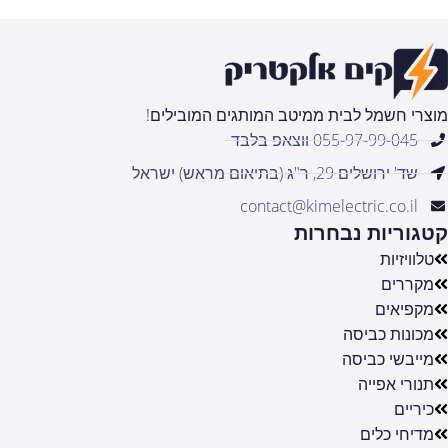
מוצרי חשמל לבית ממיטב המותגים המובילים!
055-97-99-045 ווצאפ בלבד
שד' ירושלים 29, ר"ג (בתיאום מראש) ישראל
contact@kimelectric.co.il
קטגוריות נבחרות
טלוויזיות
מקררים
מקפיאים
מכונות כביסה
מייבשי כביסה
תנורי אפייה
כיריים
מדיחי כלים