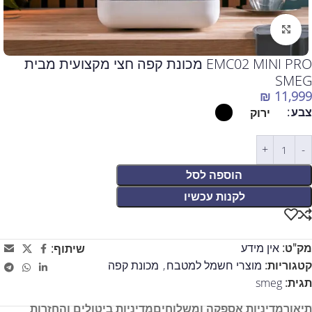
לחצו להגדלה
EMC02 MINI PRO מכונת קפה חצי מקצועית מבית
SMEG
₪
11,999
צבע
ירוק
הוספה לסל
לקנות עכשיו
מק"ט:
אין מידע
שיתוף:
קטגוריות:
מוצרי חשמל למטבח
,
מכונת קפה
תגית:
smeg
תיאור
מדיניות אספקה ומשלוחים
מדיניות ביטולים והחזרות