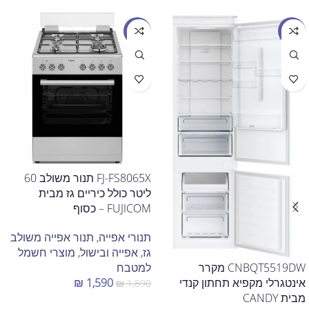
מבצע
מבצע
FJ-FS8065X תנור משולב 60
ליטר כולל כיריים גז מבית
FUJICOM – כסוף
תנורי אפייה
,
תנור אפייה משולב
גז
,
אפייה ובישול
,
מוצרי חשמל
CNBQT5519DW מקרר
למטבח
אינטגרלי מקפיא תחתון קנדי
₪
1,590
₪
1,890
מבית CANDY
הוספה לסל