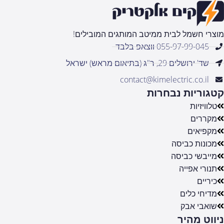
מוצרי חשמל לבית ממיטב המותגים המובילים!
055-97-99-045 ווצאפ בלבד
שד' ירושלים 29, ר"ג (בתיאום מראש) ישראל
contact@kimelectric.co.il
קטגוריות נבחרות
טלוויזיות
מקררים
מקפיאים
מכונות כביסה
מייבשי כביסה
תנורי אפייה
כיריים
מדיחי כלים
שואבי אבק
ניווט מהיר