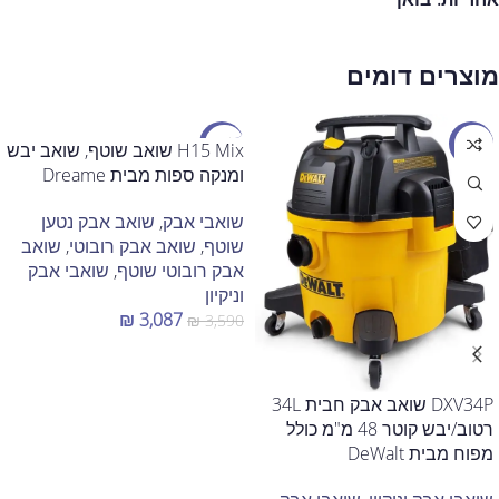
מוצרים דומים
מבצע
מבצע
H15 Mix שואב שוטף, שואב יבש
ומנקה ספות מבית Dreame
שואבי אבק
,
שואב אבק נטען
שוטף
,
שואב אבק רובוטי
,
שואב
אבק רובוטי שוטף
,
שואבי אבק
וניקיון
₪
3,087
₪
3,590
הוספה לסל
DXV34P שואב אבק חבית 34L
רטוב/יבש קוטר 48 מ"מ כולל
מפוח מבית DeWalt