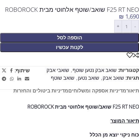
F25 RT NEO שואב/שוטף אלחוטי מבית ROBOROCK
₪
1,690
הוספה לסל
לקנות עכשיו
קטגוריות:
שואב אבק נטען שוטף
,
שואבי אבק
שיתוף:
תגיות:
שואב אבק
,
שואב נטען
,
שואב שוטף
תיאור
מדיניות אספקה ומשלוחים
מדיניות ביטולים והחזרות
F25 RT NEO שואב/שוטף אלחוטי מבית ROBOROCK
תיאור המוצר
כוח ניקוי יוצא מן הכלל