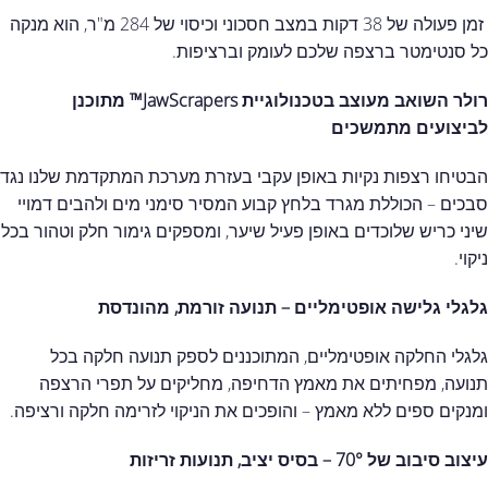
זמן פעולה של 38 דקות במצב חסכוני וכיסוי של 284 מ"ר, הוא מנקה
כל סנטימטר ברצפה שלכם לעומק וברציפות.
רולר השואב מעוצב בטכנולוגיית JawScrapers™ מתוכנן
לביצועים מתמשכים
הבטיחו רצפות נקיות באופן עקבי בעזרת מערכת המתקדמת שלנו נגד
סבכים – הכוללת מגרד בלחץ קבוע המסיר סימני מים ולהבים דמויי
שיני כריש שלוכדים באופן פעיל שיער, ומספקים גימור חלק וטהור בכל
ניקוי.
גלגלי גלישה אופטימליים –
תנועה זורמת, מהונדסת
גלגלי החלקה אופטימליים, המתוכננים לספק תנועה חלקה בכל
תנועה, מפחיתים את מאמץ הדחיפה, מחליקים על תפרי הרצפה
ומנקים ספים ללא מאמץ – והופכים את הניקוי לזרימה חלקה ורציפה.
עיצוב סיבוב של 70° –
בסיס יציב, תנועות זריזות