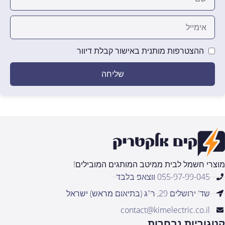
ההצטרפות מותנית באישור קבלת דיוור
שליחה
מוצרי חשמל לבית ממיטב המותגים המובילים!
055-97-99-045 ווצאפ בלבד
שד' ירושלים 29, ר"ג (בתיאום מראש) ישראל
contact@kimelectric.co.il
קטגוריות נבחרות