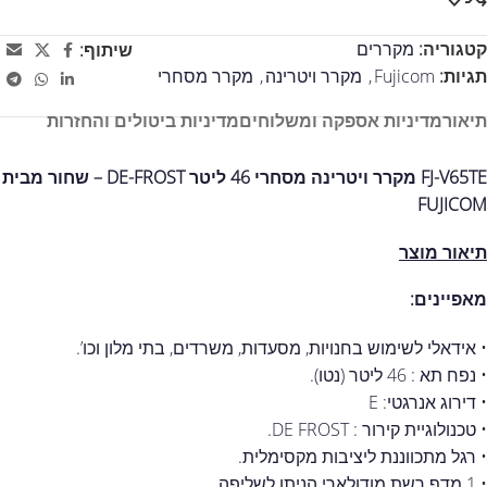
קטגוריה:
מקררים
שיתוף:
תגיות:
Fujicom
,
מקרר ויטרינה
,
מקרר מסחרי
תיאור
מדיניות אספקה ומשלוחים
מדיניות ביטולים והחזרות
FJ-V65TE מקרר ויטרינה מסחרי 46 ליטר DE-FROST – שחור מבית
FUJICOM
תיאור מוצר
מאפיינים:
• אידאלי לשימוש בחנויות, מסעדות, משרדים, בתי מלון וכו’.
• נפח תא : 46 ליטר (נטו).
• דירוג אנרגטי: E
• טכנולוגיית קירור : DE FROST.
• רגל מתכווננת ליציבות מקסימלית.
• 1 מדף רשת מודולארי הניתן לשליפה.