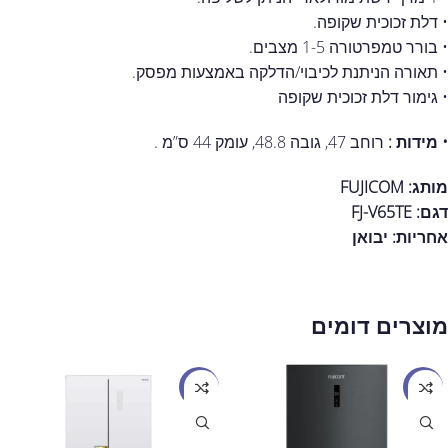
• דלת זכוכית שקופה.
• בורר טמפרטורה 1-5 מצבים.
• תאורה הניתנת לכיבוי/הדלקה באמצעות מפסק.
• גימור דלת זכוכית שקופה
• מידות :
רוחב 47, גובה 48.8, עומק 44 ס”מ .
מותג:
FUJICOM
דגם: FJ-V65TE
אחריות:
יבואן
מוצרים דומים
מבצע
מבצע