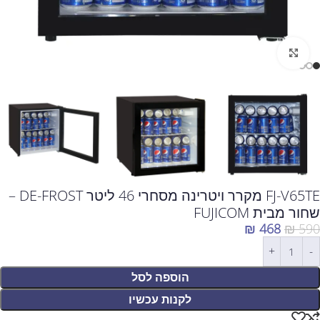
לחצו להגדלה
FJ-V65TE מקרר ויטרינה מסחרי 46 ליטר DE-FROST –
שחור מבית FUJICOM
₪
468
₪
590
הוספה לסל
לקנות עכשיו