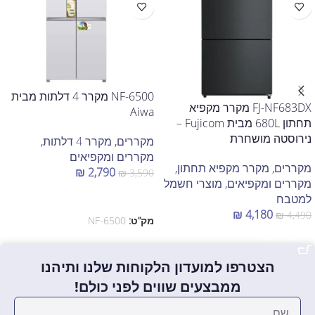
NF-6500 מקרר 4 דלתות מבית
FJ-NF683DX מקרר מקפיא
Aiwa
תחתון 680L מבית Fujicom –
נירוסטה מושחרת
מקררים
,
מקרר 4 דלתות
,
מקררים ומקפיאים
מקררים
,
מקרר מקפיא תחתון
,
₪
2,790
₪
3,590
מקררים ומקפיאים
,
מוצרי חשמל
הוספה לסל
למטבח
₪
4,180
₪
4,490
מק”ט:
NF-6500
הוספה לסל
הצטרפו למועדון הלקוחות שלנו ותיהנו
ממבצעים שווים לפני כולם!