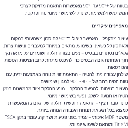
בטווח של +90° עד -90° מאפשרות התאמה מדויקת לצרכי
המשתמש ולמשימות שונות, לשימוש יומיומי נוח ופרקטי.
מאפיינים עיקריים
עיצוב מתקפל – מאפשר קיפול ב־90° לחיסכון משמעותי במקום
ולאחסון קל כשאינו בשימוש. מתאים במיוחד למעברים ונישות צרות.
גלגלים נסתרים בבסיס – נעים בצורה חלקה ושומרים על מראה נקי,
תוך הפחתת גובה הבסיס כדי להיכנס מתחת לרוב המיטות, הספות
והכורסאות.
שולחן עבודה ניתן להטיה – התאמת זוויות נוחה באמצעות ידית, עם
טווח הטיה רחב של +90°~-90° למגוון שימושים.
מעצור בטיחותי למניעת החלקה – מונע החלקת ציוד מהמשטח בזמן
הטיה או תנועה, לשקט נפשי בשימוש יומיומי.
כוונון גובה רציף – התאמה חופשית וחלקה של הגובה, המאפשרת
למצוא בכל רגע את תנוחת העבודה הנוחה ביותר.
משטח MDF איכותי – עמיד בפני פגיעות ושחיקה, עומד בתקן TSCA
Title VI ומותאם לשימוש יומיומי.