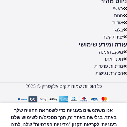
ניווט מהיר
ראשי
חנות
אודות
בלוג
יצירת קשר
עזרה ומידע שימושי
מעקב הזמנה
תקנון אתר
מדיניות פרטיות
הצהרת נגישות
כל הזכויות שמורות קים אלקטריק © 2025
FMT02-06
שולחן צד
אנו משתמשים בעוגיות כדי לשפר את החוויה שלך
נייד
הוספה לסל
באתר. בגלישה באתר זה, הנך מסכים/ה לשימוש שלנו
מתכוונן
0
₪
440
בצבע
בעוגיות. לקריאת תקנון "מדיניות הפרטיות" שלנו, לחצו
לקנות עכשיו
חנות
רשימת משאלות
סל קניות
החשבון שלי