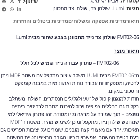
קטגוריה:
אביזרי גיימינג
שיתוף:
תגיות:
Lumi
,
שולחן צד
,
שולחן צד מתכוונן
תיאור
מדיניות אספקה ומשלוחים
מדיניות ביטולים והחזרות
FMT02-06 שולחן צד נייד מתכוונן בצבע שחור מבית Lumi
תיאור מוצר
FMT02-06 – פתרון עבודה נייד וגמיש לכל חלל
ה־FMT02-06 מבית LUMI משלב עיצוב מתקפל עם משטח MDF ניתן
להטיה, ומספק זוויות עבודה נוחות וארגונומיות במבנה קומפקטי
וחסכוני במקום.
הודות למנגנון קיפול של 90° ולגלגלים הנסתרים, השולחן משתלב
בקלות גם בחללים צפופים ויכול להיכנס מתחת לרהיטים ביתיים
נפוצים – תוך שמירה על מראה נקי ומסודר. זהו פתרון אידיאלי למי
שמחפש שולחן נייד, מתקפל ומוכן לשימוש מהיר. משטח ה־MDF
האיכותי, יחד עם מעצורי קצה מובנים, שומרים על יציבות הפריטים גם
בעת הטיית המשטח. אפשרויות כיוון הגובה הרציף והטיית המשטח