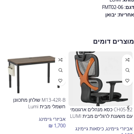
דגם: FMT02-06
אחריות:
יבואן
מוצרים דומים
M13-42R-B שולחן מתכוונן
חשמלי מבית Lumi
CH05-22 כסא מנהלים ארגונומי
עם משענת לרגליים מבית LUMI
אביזרי גיימינג
₪
1,700
אביזרי גיימינג
,
כיסאות גיימינג