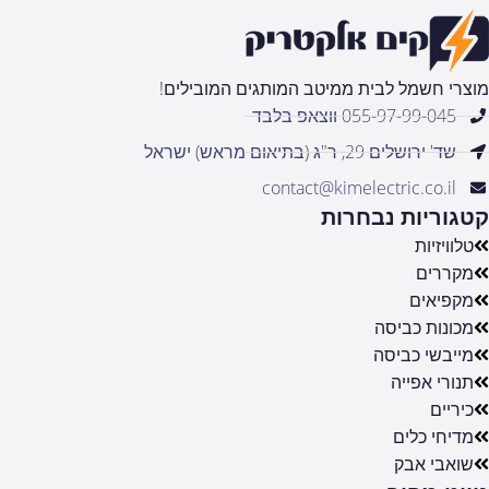
מוצרי חשמל לבית ממיטב המותגים המובילים!
055-97-99-045 ווצאפ בלבד
שד' ירושלים 29, ר"ג (בתיאום מראש) ישראל
contact@kimelectric.co.il
קטגוריות נבחרות
טלוויזיות
מקררים
מקפיאים
מכונות כביסה
מייבשי כביסה
תנורי אפייה
כיריים
מדיחי כלים
שואבי אבק