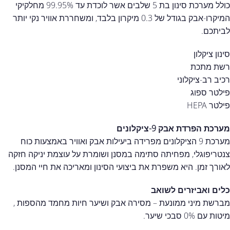
כולל מערכת סינון בת 5 שלבים אשר לוכדת עד 99.95% מחלקיקי
המיקרו-אבק בגודל של 0.3 מיקרון בלבד, ומשחררת אוויר נקי יותר
לביתכם.
סינון ציקלון
רשת מתכת
רכיב רב-ציקלוני
פילטר ספוג
פילטר HEPA
מערכת הפרדת אבק 9-ציקלונים
מערכת 9 הציקלונים מפרידה ביעילות אבק ואוויר באמצעות כוח
צנטריפוגלי, מפחיתה סתימה במסנן ושומרת על עוצמת יניקה חזקה
לאורך זמן. היא משפרת את ביצועי הסינון ומאריכה את חיי המסנן.
כלים ואביזרים לשואב
מברשת מיני ממונעת – מסירה אבק ושיער חיות מחמד מהספות ,
מיטות עם 0% סבכי שיער.