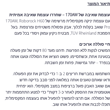
תיאור המוצר
עוצמת שאיבה של 170AW – שחררו עוצמת שאיבה אמיתית
עם עוצמת יניקה מקסימלית מרשימה של 170AW, Roborock H60
Pro שואב בקלות לכלוך, אבק ופסולת משטיחים ומרצפות. בעל
הסמכת TÜV Rheinland, מבטיח ניקיון עמוק ויסודי בכל פעם
חיי סוללה ארוכים
המשיכו לנקות ללא הפרעות. תיהנו מעד 80 דקות של זמן פעולה
בטעינה אחת, וכשתסיימו, פשוט הוציאו את הסוללה וטענו אותה
בנפרד – יותר גמישות, פחות זמן השבתה.
השתמשו במברשת חריצים 2 ב-1 כדי לבדוק את זמן הפעולה.
ודאו שאתם טוענים אותה במלואה לפני סבב בדיקה חדש.
אם שואב האבק פועל ברציפות במצב מקסימלי, הוא יפחית
אוטומטית את ההספק לאחר כ-3 דקות* כדי למנוע התחממות יתר
של הסוללה. אם תרצו להמשיך להפעיל אותו בעוצמה המקסימלית,
תוכלו לכבות אותו ולהפעיל אותו שוב.