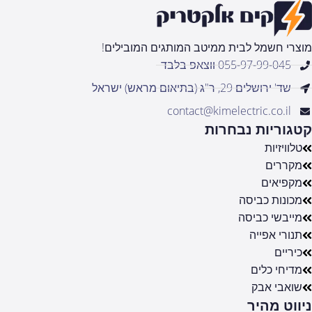
מוצרי חשמל לבית ממיטב המותגים המובילים!
055-97-99-045 ווצאפ בלבד
שד' ירושלים 29, ר"ג (בתיאום מראש) ישראל
contact@kimelectric.co.il
קטגוריות נבחרות
טלוויזיות
מקררים
מקפיאים
מכונות כביסה
מייבשי כביסה
תנורי אפייה
כיריים
מדיחי כלים
שואבי אבק
ניווט מהיר