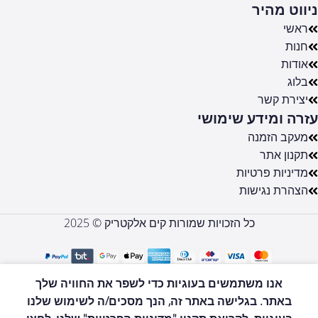
ניווט מהיר
ראשי
חנות
אודות
בלוג
יצירת קשר
עזרה ומידע שימושי
מעקב הזמנה
תקנון אתר
מדיניות פרטיות
הצהרת נגישות
כל הזכויות שמורות קים אלקטריק © 2025
i5
Stretch
אנו משתמשים בעוגיות כדי לשפר את החוויה שלך
שואב
הוספה לסל
באתר. בגלישה באתר זה, הנך מסכים/ה לשימוש שלנו
₪
1,390
אבק
0
שוטף