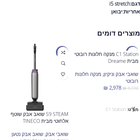
דגם:i5 stretch
אחריות:
יבואן
מוצרים דומים
מבצע
מבצע
C1 Station מנקה חלונות רובוטי
מבית Dreame
שואבי אבק וניקיון
,
מנקה חלונות
רובוטי
₪
2,978
₪
3,190
הוספה לסל
מק”ט:
C1 Station
S9 STEAM שואב אבק שוטף
אלחוטי מבית TINECO
שואבי אבק
,
שואב אבק נטען