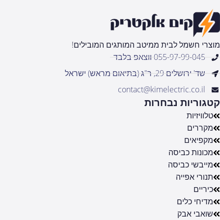
מוצרי חשמל לבית ממיטב המותגים המובילים!
055-97-99-045 ווצאפ בלבד
שד' ירושלים 29, ר"ג (בתיאום מראש) ישראל
contact@kimelectric.co.il
קטגוריות נבחרות
טלוויזיות
מקררים
מקפיאים
מכונות כביסה
מייבשי כביסה
תנורי אפייה
כיריים
מדיחי כלים
שואבי אבק