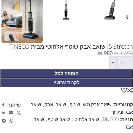
i5 Stretch שואב אבק שוטף אלחוטי מבית TINECO
₪
980
₪
1,390
הוספה לסל
לקנות עכשיו
קטגוריות:
שואב אבק נטען שוטף
,
שואבי אבק
,
שואבי
שיתוף:
אבק וניקיון
תגיות:
TINECO
,
שואב אלחוטי
,
שואב שוטף
,
שואבי
אבק