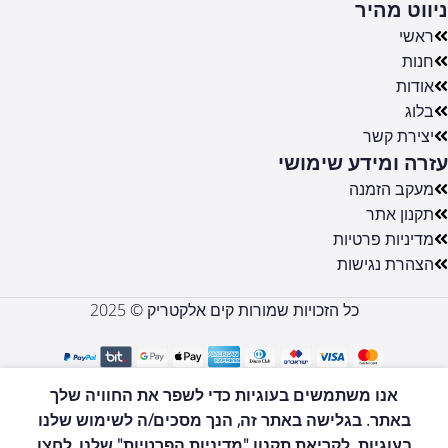
ניווט מהיר
ראשי
חנות
אודות
בלוג
יצירת קשר
עזרה ומידע שימושי
מעקב הזמנה
תקנון אתר
מדיניות פרטיות
הצהרת נגישות
כל הזכויות שמורות קים אלקטריק © 2025
JE8080
אנו משתמשים בעוגיות כדי לשפר את החוויה שלך
מסחטת
הוספה לסל
באתר. בגלישה באתר זה, הנך מסכים/ה לשימוש שלנו
פירות
0
₪
899
קשים
בעוגיות. לקריאת תקנון "מדיניות הפרטיות" שלנו, לחצו
לקנות עכשיו