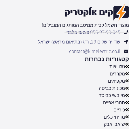
מוצרי חשמל לבית ממיטב המותגים המובילים!
055-97-99-045 ווצאפ בלבד
שד' ירושלים 29, ר"ג (בתיאום מראש) ישראל
contact@kimelectric.co.il
קטגוריות נבחרות
טלוויזיות
מקררים
מקפיאים
מכונות כביסה
מייבשי כביסה
תנורי אפייה
כיריים
מדיחי כלים
שואבי אבק