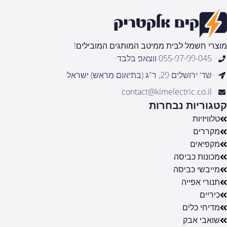
מוצרי חשמל לבית ממיטב המותגים המובילים!
055-97-99-045 ווצאפ בלבד
שד' ירושלים 29, ר"ג (בתיאום מראש) ישראל
contact@kimelectric.co.il
קטגוריות נבחרות
טלוויזיות
מקררים
מקפיאים
מכונות כביסה
מייבשי כביסה
תנורי אפייה
כיריים
מדיחי כלים
שואבי אבק