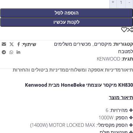
הוספה לסל
לקנות עכשיו
קטגוריות:
מיקסרים
,
מכשירים משלימים
שיתוף:
למטבח
תגית:
KENWOOD
תיאור
מדיניות אספקה ומשלוחים
מדיניות ביטולים והחזרות
KH830 מיקסר עוצמתי HoneBeke מבית Kenwood
תיאור מוצר
❖ מהירויות: 6
❖ הספק: 1000W
❖ הספק מקסימלי: 1400W) MOTOR LOCKED MAX)
❖ פונקציית פולס