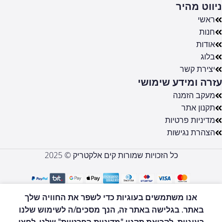
ניווט מהיר
ראשי
חנות
אודות
בלוג
יצירת קשר
עזרה ומידע שימושי
מעקב הזמנה
תקנון אתר
מדיניות פרטיות
הצהרת נגישות
כל הזכויות שמורות קים אלקטריק © 2025
KH830
אנו משתמשים בעוגיות כדי לשפר את החוויה שלך
מיקסר
הוספה לסל
₪
3,490
באתר. בגלישה באתר זה, הנך מסכים/ה לשימוש שלנו
עוצמתי
0
HoneBeke
₪
3,190