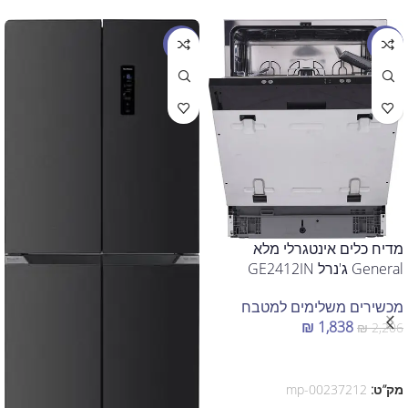
מבצע
מבצע
מדיח כלים אינטגרלי מלא
General ג'נרל GE2412IN
מכשירים משלימים למטבח
₪
1,838
₪
2,206
הוספה לסל
מק”ט:
mp-00237212