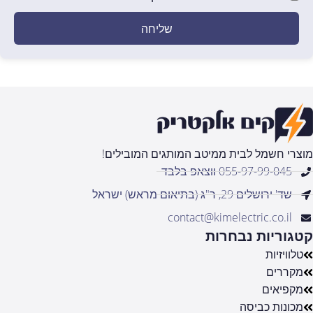
שליחה
מוצרי חשמל לבית ממיטב המותגים המובילים!
055-97-99-045 ווצאפ בלבד
שד' ירושלים 29, ר"ג (בתיאום מראש) ישראל
contact@kimelectric.co.il
קטגוריות נבחרות
טלוויזיות
מקררים
מקפיאים
מכונות כביסה