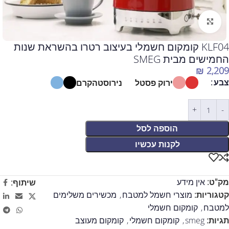
לחצו להגדלה
KLF04 קומקום חשמלי בעיצוב רטרו בהשראת שנות
החמישים מבית SMEG
₪
2,209
צבע
ירוק פסטל
נירוסטה
קרם
הוספה לסל
לקנות עכשיו
מק"ט:
אין מידע
שיתוף:
קטגוריות:
מוצרי חשמל למטבח
,
מכשירים משלימים
למטבח
,
קומקום חשמלי
תגיות:
smeg
,
קומקום חשמלי
,
קומקום מעוצב