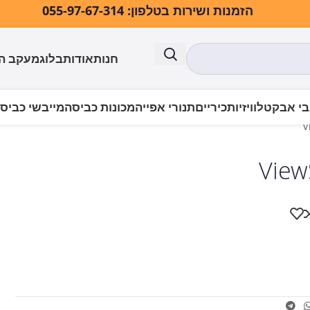
הזמנות ושירות בטלפון: 055-97-67-314
חנות
אודות
בלוג
מעקב ה
י אבק
טלוויזיות
כיריים
תנורי אפייה
מכונות כביסה
מייבשי כביס