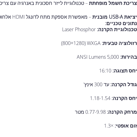
צריכת חשמל מופחתת
– טכנולוגיית לייזר חסכונית באנרגיה עם צר
יציאת USB-A מובנית
– מאפשרת אספקת מתח לדונגל HDMI אלחוטי ללא צורך בספק כוח נוסף.
נתונים טכניים:
טכנולוגיית הקרנה:
Laser Phosphor
רזולוציה טבעית:
WXGA ‏(1280×800)
בהירות:
5,000 ANSI Lumens
יחס תצוגה:
16:10
גודל הקרנה:
עד 300 אינץ'
יחס הקרנה:
1.18-1.54
מרחק הקרנה:
0.77-9.98 מטר
זום אופטי:
×1.3