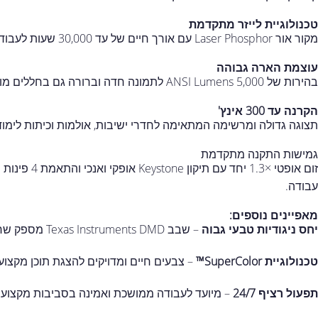
טכנולוגיית לייזר מתקדמת
מקור אור Laser Phosphor עם אורך חיים של עד 30,000 שעות לעבודה אמינה וללא תחזוקה שוטפת.
עוצמת הארה גבוהה
בהירות של 5,000 ANSI Lumens לתמונה חדה וברורה גם בחללים מוארים.
הקרנה עד 300 אינץ'
תצוגה גדולה ומרשימה המתאימה לחדרי ישיבות, אולמות וכיתות לימוד
גמישות התקנה מתקדמת
זום אופטי ×3
עבודה.
מאפיינים נוספים:
יחס ניגודיות טבעי גבוה
– שבב Texas Instruments DMD מספק שחורים עמוקים ותמונה חדה וברורה יותר.
טכנולוגיית SuperColor™
– צבעים חיים ומדויקים להצגת תוכן מקצועי 
תפעול רציף 24/7
– מיועד לעבודה ממושכת ואמינה בסביבות מקצועיו