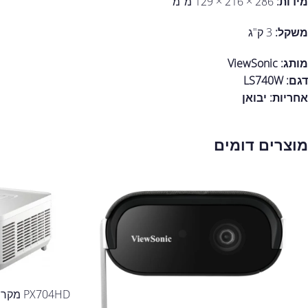
מידות:
286 × 216 × 129 מ"מ
משקל:
3 ק"ג
מותג: ViewSonic
דגם: LS740W
אחריות:
יבואן
מוצרים דומים
PX704HD מקרן FULL HD מבית ViewSonic