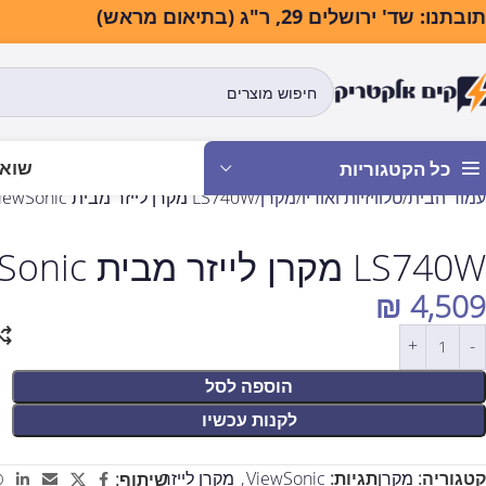
בתנו: שד' ירושלים 29, ר"ג (בתיאום מראש)
שואב
כל הקטגוריות
עמוד הבית
טלוויזיות ואודיו
מקרן
LS740W מקרן לייזר מבית ViewSonic
LS740W מקרן לייזר מבית ViewSonic
₪
4,509
הוספה לסל
לקנות עכשיו
קטגוריה:
מקרן
תגיות:
ViewSonic
,
מקרן לייזר
שיתוף: