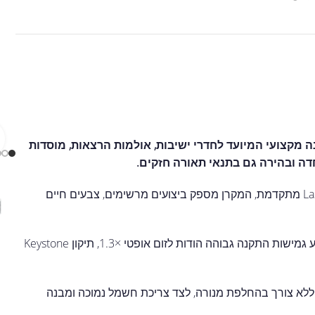
ה מקצועי המיועד לחדרי ישיבות, אולמות הרצאות, מוסדות
דה ובהירה גם בתנאי תאורה חזקים.
עם עוצמת הארה של 5,000 ANSI Lumens וטכנולוגיית Laser Phosphor מתקדמת, המקרן מספק ביצועים מרשימים, צבעים חיים
המקרן תומך בהקרנה בגודל של עד 300 אינץ' ברזולוציית WXGA ומציע גמישות התקנה גבוהה הודות לזום אופטי ×1.3, תיקון Keystone
נוסף, מקור האור הלייזרי מספק עד 30,000 שעות עבודה במצב Eco ללא צורך בהחלפת מנורה, לצד צריכת חשמל נמוכה ומבנה