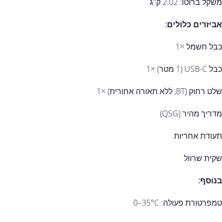
משקל ברוטו: ‎2.02‎ ק"ג
אביזרים כלולים:
כבל חשמל ×1
כבל ‎USB-C‎ (‎1‎ מטר) ×1
שלט רחוק (BT, ללא תאורה אחורית) ×1
מדריך מהיר (QSG)
תעודת אחריות
שקית שרוול
בנוסף:
טמפרטורת פעולה: ‎0–35°C‎