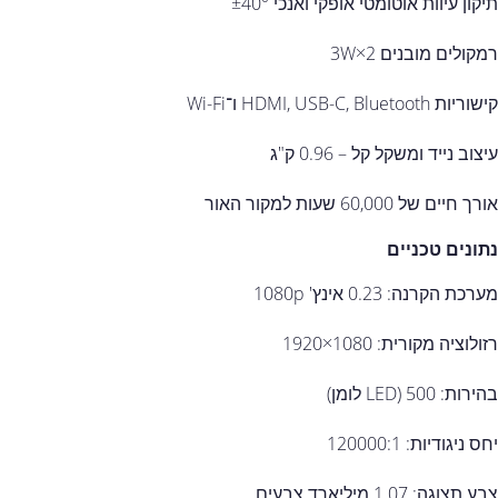
תיקון עיוות אוטומטי אופקי ואנכי ‎±40°‎
רמקולים מובנים ‎3W×2‎
קישוריות ‎HDMI‎, ‎USB-C‎, ‎Bluetooth‎ ו־Wi-Fi
עיצוב נייד ומשקל קל – ‎0.96‎ ק"ג
אורך חיים של ‎60,000‎ שעות למקור האור
נתונים טכניים
מערכת הקרנה: ‎0.23‎ אינץ' ‎1080p‎
רזולוציה מקורית: ‎1920×1080‎
בהירות: ‎500‎ (LED לומן)
יחס ניגודיות: ‎120000‎:1
צבע תצוגה: ‎1.07‎ מיליארד צבעים