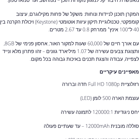
מאפשרת חיבור קל למגוון מקורות תוכן – ממחשב ועד סמארטפון.
המקרן תוכנן לניידות ונוחות: משקל של פחות מקילוגרם, עיצוב
קומפקטי, טכנולוגיית תיקון עיוות אוטומטי (Keystone) ויכולת הקרנה בין
‎40‎ ל־‎100‎ אינץ׳ ממרחק ‎0.8‎ עד ‎2.67‎ מטרים.
עם אורך חיים של ‎60,000‎ שעות למקור האור, אחסון פנימי של ‎8GB‎,
ותצוגת צבעים עשירה של ‎1.07‎ מיליארד גוונים – זהו פתרון מלא ונייד
לצפייה, עבודה והצגת תכנים באיכות גבוהה בכל מקום.
מאפיינים עיקריים
רזולוציית ‎Full HD 1080p‎ חדה וברורה
עוצמת הארה ‎500‎ לומן (LED)
יחס ניגודיות ‎120000‎:1 לתמונה עשירה
סוללה מובנית ‎12000mAh‎ – עד שעתיים פעולה