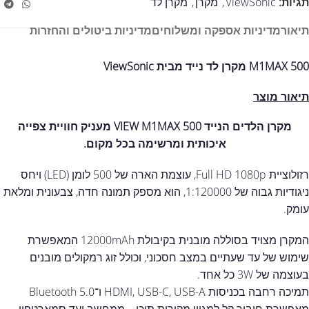
תגיות:
ViewSonic
,
מקרן
,
מקרן לד
תיאור
מדיניות אספקה ומשלוחים
מדיניות ביטולים והחזרות
M1MAX 500 מקרן לד נייד מבית ViewSonic
תיאור מוצר
מקרן הלדים הנייד VIEW M1MAX 500 מעניק חוויית צפייה
איכותית ומרשימה בכל מקום.
רזולוציית Full HD ‎1080p‎, עוצמת הארה של ‎500‎ לומן (LED) ויחס
ניגודיות גבוה של ‎1:120000‎, הוא מספק תמונה חדה, צבעונית ומלאת
עומק.
המקרן מצויד בסוללה מובנית בקיבולת ‎12000mAh‎ המאפשרת
שימוש של עד שעתיים במצב חסכוני, וכולל זוג רמקולים מובנים
בעוצמה של ‎3W‎ כל אחד.
תמיכה רחבה בכניסות HDMI, USB-C, USB-A ו־Bluetooth 5.0