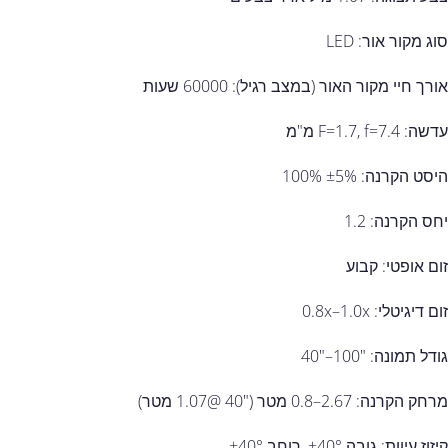
סוג מקור אור: ‎LED‎
אורך חיי מקור האור (במצב רגיל): ‎60000‎ שעות
עדשה: ‎F=1.7, f=7.4‎ מ"מ
היסט הקרנה: ‎100%‎‎ ±‎5%‎
יחס הקרנה: ‎1.2‎
זום אופטי: קבוע
זום דיגיטלי: ‎0.8x–1.0x‎
גודל תמונה: ‎40"–100"‎
מרחק הקרנה: ‎0.8–2.67‎ מטר (‎40"‎ ‏@‏‎1.07‎ מטר)
קיזוז עיוות: גובה ‎±40°‎, רוחב ‎±40°‎