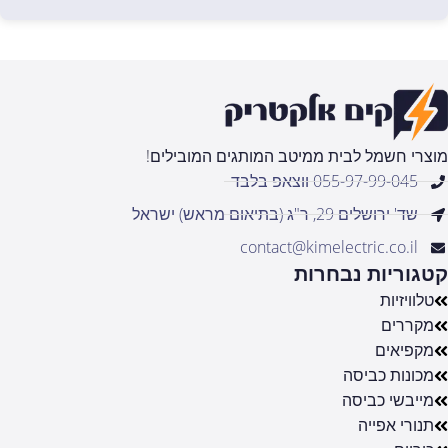
מוצרי חשמל לבית ממיטב המותגים המובילים!
055-97-99-045 ווצאפ בלבד
שד' ירושלים 29, ר"ג (בתיאום מראש) ישראל
contact@kimelectric.co.il
קטגוריות נבחרות
טלוויזיות
מקררים
מקפיאים
מכונות כביסה
מייבשי כביסה
תנורי אפייה