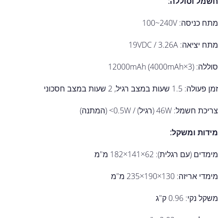
חשמל וסוללה:
מתח כניסה: ‎100~240V‎
מתח יציאה: ‎19VDC / 3.26A‎
סוללה: ‎12000mAh‎ (‎4000mAh×3‎)
זמן פעולה: ‎1.5‎ שעות במצב רגיל, ‎2‎ שעות במצב חסכוני
צריכת חשמל: ‎46W‎ (רגיל) / ‎<0.5W‎ (המתנה)
מידות ומשקל:
מימדים (עם רגלית): ‎182×141×62‎ מ"מ
מימדי אריזה: ‎235×190×130‎ מ"מ
משקל נקי: ‎0.96‎ ק"ג