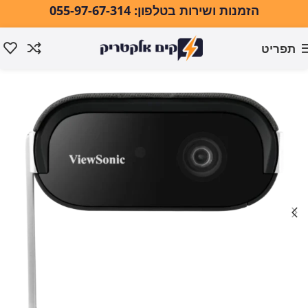
הזמנות ושירות בטלפון: 055-97-67-314
תפריט
עמוד הבית
טלוויזיות ואודיו
וידאו ואודיו