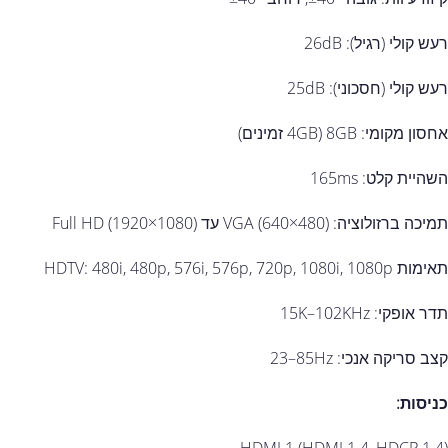
רעש קולי (רגיל): ‎26dB‎
רעש קולי (חסכוני): ‎25dB‎
אחסון מקומי: ‎8GB‎ (‎4GB‎ זמינים)
השהיית קלט: ‎165ms‎
תמיכה ברזולוציה: ‎VGA (640×480)‎ עד ‎Full HD (1920×1080)‎
תאימות HDTV: ‎480i, 480p, 576i, 576p, 720p, 1080i, 1080p‎
תדר אופקי: ‎15K–102KHz‎
קצב סריקה אנכי: ‎23–85Hz‎
כניסות: