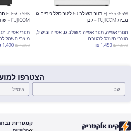
FJ-FS6365W תנור משולב 60 ליטר כולל כיריים גז
מבית FUJICOM – לבן
FUJICOM – שחור
תנורי אפייה
,
תנור אפייה משולב גז
,
אפייה ובישול
,
תנורי אפייה
,
תנו
מוצרי חשמל למטבח
מוצרי חשמל ל
₪
1,490
₪
1,450
₪
1,890
₪
1,890
הוספה לסל
הוספה לסל
הצטרפו למועד
קטגוריות נבחר
טלוויזיות