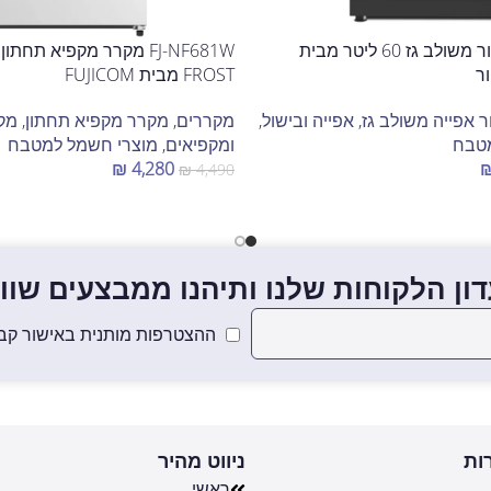
FJ-FSC75BK תנור משולב גז 60 ליטר מבית
FROST מבית FUJICOM
ר אפייה משולב גז
,
אפייה ובישול
,
מקררים
,
מקרר מקפיא תחתון
,
מק
מטבח
ומקפיאים
,
מוצרי חשמל למטבח
₪
4,280
₪
4,490
הוספה לסל
ון הלקוחות שלנו ותיהנו ממבצעים שווים
ההצטרפות מותנית באישור קבל
ות
ניווט מהיר
ראשי