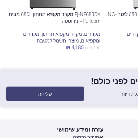
FJ-NF681W מקרר מקפיא תחתון 680 ליטר NO-
FJ-NF683DX מקרר מקפיא תחתון 680L מבית
Fujicom – נירוסטה
ררים
מקררים
,
מקרר מקפיא תחתון
,
מקררים
ומקפיאים
,
מוצרי חשמל למטבח
₪
4,180
₪
4,490
הוספה לסל
 לפני כולם!
שליחה
ת דיוור
עזרה ומידע שימושי
מעקב הזמנה