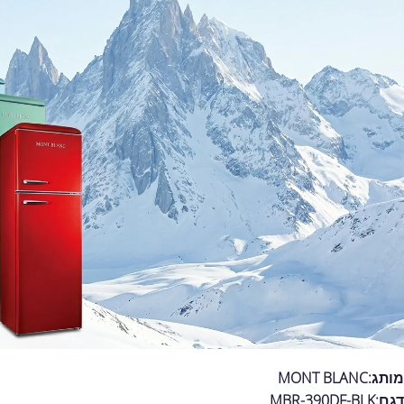
מותג:MONT BLANC
דגם:MBR-390DF-BLK