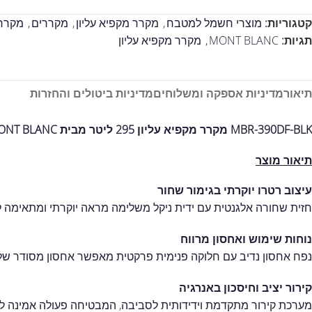
קטגוריות:
מוצרי חשמל למטבח
,
מקרר מקפיא עליון
,
מקררים
,
מקררי
תגיות:
MONT BLANC
,
מקרר מקפיא עליון
תיאור
מדיניות אספקה ומשלוחים
מדיניות ביטולים והחזרות
MBR-390DF-BLK מקרר מקפיא עליון 295 ליטר מבית MONT BLANC – שחור רטרו
תיאור מוצר
עיצוב רטרו יוקרתי בגימור שחור
חזית שחורה אלגנטית עם ידית ניקל משלימה מראה יוקרתי ומתאימה ל
נוחות שימוש ואחסון מרווח
נפח אחסון נדיב עם חלוקה פנימית פרקטית מאפשר אחסון מסודר של מז
קירור יציב וחיסכון באנרגיה
מערכת קירור מתקדמת וידידותית לסביבה, המבטיחה פעולה אמינה לא