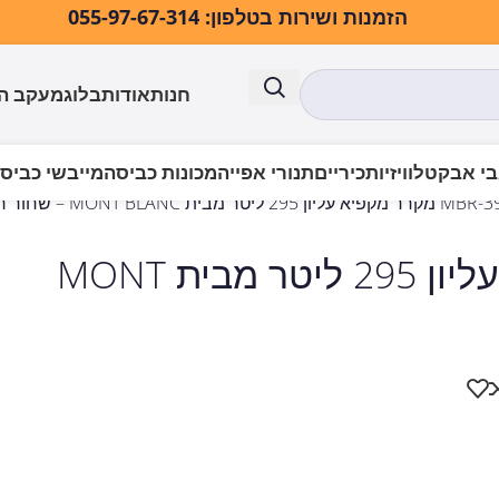
הזמנות ושירות בטלפון: 055-97-67-314
חנות
אודות
בלוג
מעקב ה
י אבק
טלוויזיות
כיריים
תנורי אפייה
מכונות כביסה
מייבשי כביס
טר מבית MONT BLANC – שחור רטרו
MBR-390DF-BLK מקרר מקפיא עליון 295 ליטר מבית MONT