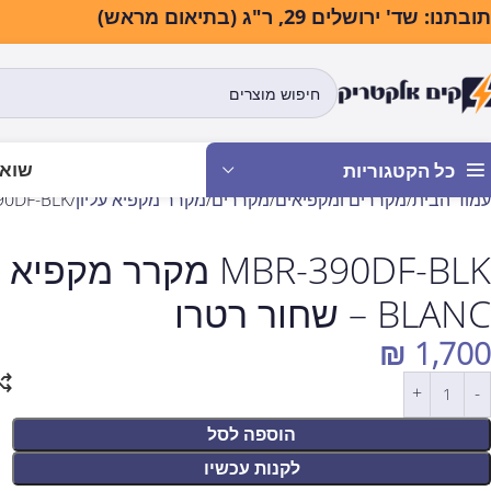
בתנו: שד' ירושלים 29, ר"ג (בתיאום מראש)
שואב
כל הקטגוריות
עמוד הבית
מקררים ומקפיאים
מקררים
מקרר מקפיא עליון
MBR-390DF-BLK מקרר מקפיא עליון 295 לי
BLANC – שחור רטרו
₪
1,700
הוספה לסל
לקנות עכשיו