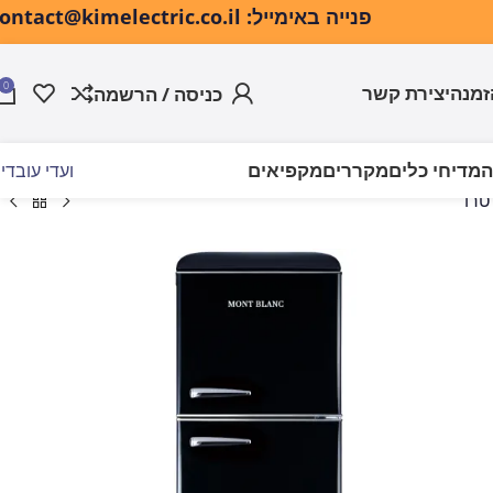
פנייה באימייל: contact@kimelectric.co.il
0
זמנה
יצירת קשר
כניסה / הרשמה
ה
מדיחי כלים
מקררים
מקפיאים
ועדי עובדי