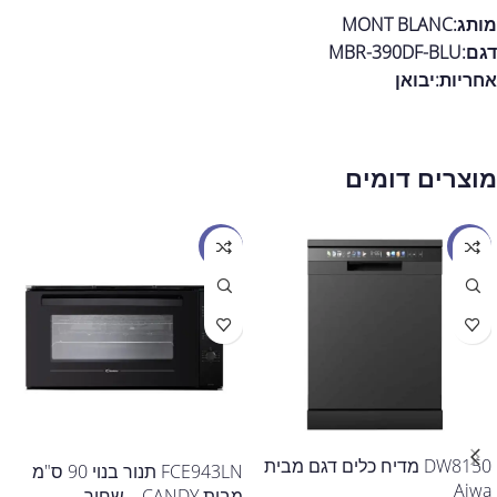
מותג:MONT BLANC
דגם:MBR-390DF-BLU
אחריות:
יבואן
מוצרים דומים
מבצע
מבצע
DW8150 מדיח כלים דגם מבית
FCE943LN תנור בנוי 90 ס"מ
Aiwa
מבית CANDY – שחור