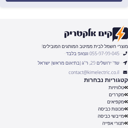
מוצרי חשמל לבית ממיטב המותגים המובילים!
055-97-99-045 ווצאפ בלבד
שד' ירושלים 29, ר"ג (בתיאום מראש) ישראל
contact@kimelectric.co.il
קטגוריות נבחרות
טלוויזיות
מקררים
מקפיאים
מכונות כביסה
מייבשי כביסה
תנורי אפייה