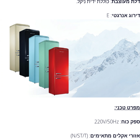
דלת מעוצבת
: כוללת ידית ניקל.
דירוג אנרגטי
: E
מפרט טכני:
ספק כוח
: 220V/50Hz
אזורי אקלים מתאימים
: (N/ST/T)