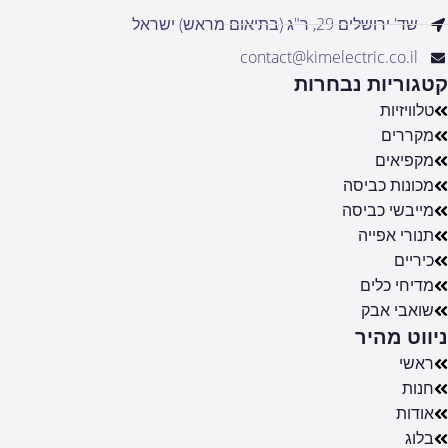
שד' ירושלים 29, ר"ג (בתיאום מראש) ישראל
contact@kimelectric.co.il
קטגוריות נבחרות
טלוויזיות
מקררים
מקפיאים
מכונות כביסה
מייבשי כביסה
תנורי אפייה
כיריים
מדיחי כלים
שואבי אבק
ניווט מהיר
ראשי
חנות
אודות
בלוג