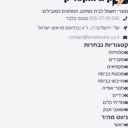
מוצרי חשמל לבית ממיטב המותגים המובילים!
055-97-99-045 ווצאפ בלבד
שד' ירושלים 29, ר"ג (בתיאום מראש) ישראל
contact@kimelectric.co.il
קטגוריות נבחרות
טלוויזיות
מקררים
מקפיאים
מכונות כביסה
מייבשי כביסה
תנורי אפייה
כיריים
מדיחי כלים
שואבי אבק
ניווט מהיר
ראשי