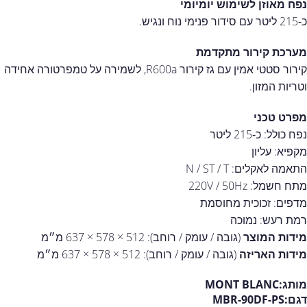
נפח מאוזן לשימוש יומיומי
כ‑215 ליטר עם סידור פנימי נוח ונגיש.
מערכת קירור מתקדמת
קירור סטטי אמין עם גז קירור R600a, לשמירה על טמפרטורה אחידה
וטריות המזון.
מפרט טכני
נפח כולל: כ‑215 ליטר
מקפיא: עליון
התאמה לאקלים: N / ST / T
מתח חשמל: 220V / 50Hz
מדפים: זכוכית מחוסמת
רמת רעש: נמוכה
מידות המוצר
(גובה / עומק / רוחב): 512 × 578 × 637 מ״מ
מידות האריזה
(גובה / עומק / רוחב): 512 × 578 × 637 מ״מ
מותג:MONT BLANC
דגם:MBR-90DF-PS