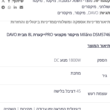
קטגוריות:
מוצרי חשמל למטבח
,
מיקסר
,
מיקסר
שיתוף:
שולחני
,
מיקסרים
תגיות:
DAVO
,
מיקסר
,
מיקסרים
תיאור
מדיניות אספקה ומשלוחים
מדיניות ביטולים והחזרות
Miláno DSM5746 מיקסר מקצועי PRO+קערת 8L מבית DAVO
תיאור המוצר
הספק
1800W מנוע DC
מתכת
גיר
45 דציבל בלישה
עוצמת רעש
דיגיטלית המראה זמן עבודה | מהירות | השהייה