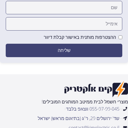
ההצטרפות מותנית באישור קבלת דיוור
שליחה
מוצרי חשמל לבית ממיטב המותגים המובילים!
055-97-99-045 ווצאפ בלבד
שד' ירושלים 29, ר"ג (בתיאום מראש) ישראל
contact@kimelectric.co.il