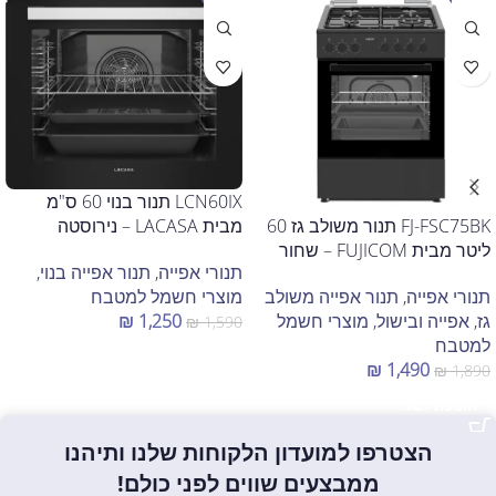
LCN60IX תנור בנוי 60 ס"מ
FJ-FSC75BK תנור משולב גז 60
מבית LACASA – נירוסטה
ליטר מבית FUJICOM – שחור
תנורי אפייה
,
תנור אפייה בנוי
,
תנורי אפייה
,
תנור אפייה משולב
מוצרי חשמל למטבח
גז
,
אפייה ובישול
,
מוצרי חשמל
₪
1,250
₪
1,590
למטבח
הוספה לסל
₪
1,490
₪
1,890
הוספה לסל
הצטרפו למועדון הלקוחות שלנו ותיהנו
ממבצעים שווים לפני כולם!