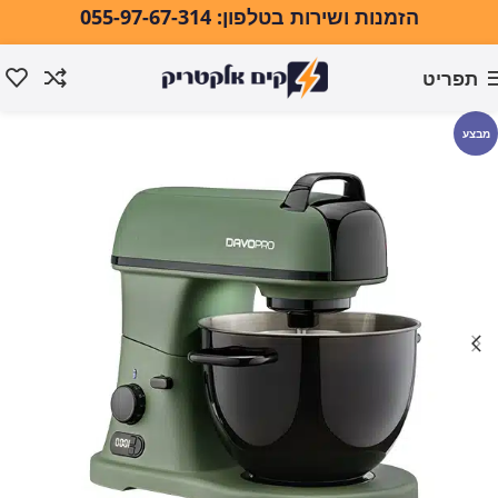
הזמנות ושירות בטלפון: 055-97-67-314
תפריט
עמוד הבית
מוצרי חשמל למטבח
מיקסר שולחני
מבצע