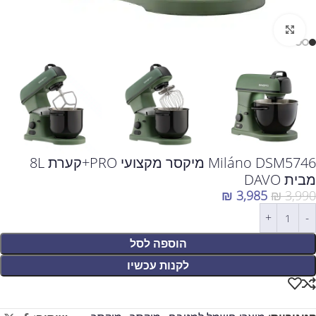
לחצו להגדלה
Miláno DSM5746 מיקסר מקצועי PRO+קערת 8L
מבית DAVO
₪
3,985
₪
3,990
הוספה לסל
לקנות עכשיו