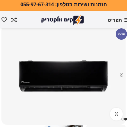
הזמנות ושירות בטלפון: 055-97-67-314
תפריט
עמוד הבית
מזגנים ומוצרי אקלים
מזגנים
מזגן עילי
מבצע
לחצו להגדלה