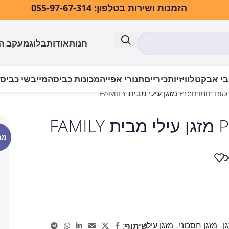
הזמנות ושירות בטלפון: 055-97-67-314
חנות
אודות
בלוג
מעקב ה
י אבק
טלוויזיות
כיריים
תנורי אפייה
מכונות כביסה
מייבשי כביס
P מזגן עילי מבית FAMILY
FA
מב
ן
,
מזגן חסכוני
,
מזגן עילי
שיתוף: