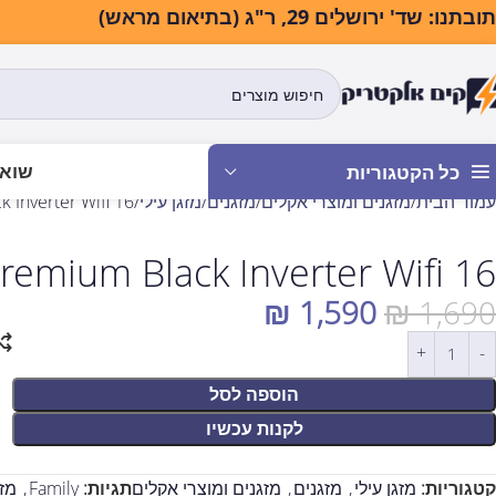
בתנו: שד' ירושלים 29, ר"ג (בתיאום מראש)
שואב
כל הקטגוריות
עמוד הבית
מזגנים ומוצרי אקלים
מזגנים
מזגן עילי
remium Black Inverter Wifi 16
Premium Black Inverter Wifi 16 מזגן עילי מבית MILY
₪
1,590
₪
1,690
הוספה לסל
לקנות עכשיו
קטגוריות:
מזגן עילי
,
מזגנים
,
מזגנים ומוצרי אקלים
תגיות:
Family
,
מזג