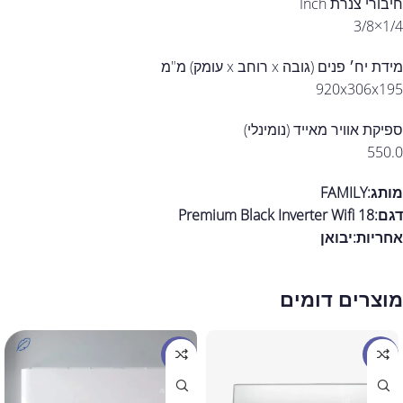
חיבורי צנרת Inch
1/4×3/8
מידת יח׳ פנים (גובה x רוחב x עומק) מ"מ
920x306x195
ספיקת אוויר מאייד (נומינלי)
550.0
מותג:FAMILY
דגם:Premium Black Inverter Wifi 18
אחריות:
יבואן
מוצרים דומים
מבצע
מבצע