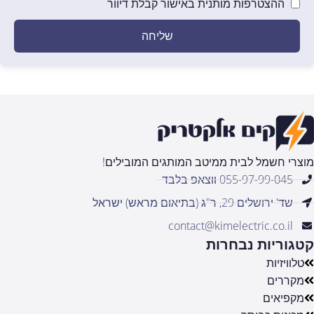
ההצטרפות מותנית באישור קבלת דיוור
שליחה
מוצרי חשמל לבית ממיטב המותגים המובילים!
055-97-99-045 ווצאפ בלבד
שד' ירושלים 29, ר"ג (בתיאום מראש) ישראל
contact@kimelectric.co.il
קטגוריות נבחרות
טלוויזיות
מקררים
מקפיאים