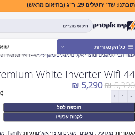
בתנו: שד' ירושלים 29, ר"ג (בתיאום מראש)
שואב
כל הקטגוריות
עמוד הבית
מזגנים ומוצרי אקלים
מזגנים
מזגן עילי
remium White Inverter Wifi 44
Premium White Inverter Wifi 44 מזגן עילי מבית ILY
₪
5,290
₪
5,390
הוספה לסל
לקנות עכשיו
קטגוריות:
מזגן עילי
,
מזגנים
,
מזגנים ומוצרי אקלים
תגיות:
Family
,
מזג