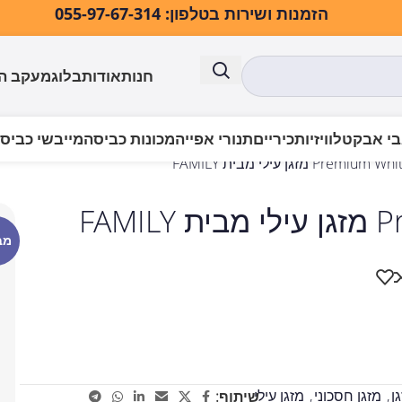
הזמנות ושירות בטלפון: 055-97-67-314
חנות
אודות
בלוג
מעקב ה
י אבק
טלוויזיות
כיריים
תנורי אפייה
מכונות כביסה
מייבשי כביס
P מזגן עילי מבית FAMILY
FAM
מב
ן
,
מזגן חסכוני
,
מזגן עילי
שיתוף: