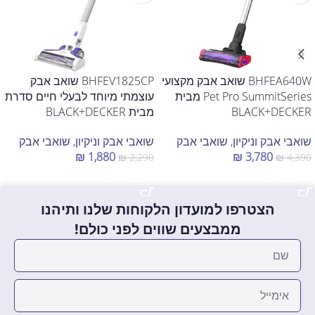
BHFEA640W שואב אבק מקצועי
BHFEV1825CP שואב אבק
Pet Pro SummitSeries מבית
עוצמתי מיוחד לבעלי חיים סדרת
BLACK+DECKER
מבית BLACK+DECKER
שואבי אבק וניקיון
,
שואבי אבק
שואבי אבק וניקיון
,
שואבי אבק
₪
1,880
₪
3,780
₪
2,290
₪
4,390
הוספה לסל
הוספה לסל
הצטרפו למועדון הלקוחות שלנו ותיהנו
ממבצעים שווים לפני כולם!