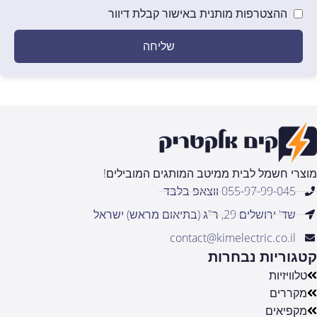
ההצטרפות מותנית באישור קבלת דיוור
שליחה
מוצרי חשמל לבית ממיטב המותגים המובילים!
055-97-99-045 ווצאפ בלבד
שד' ירושלים 29, ר"ג (בתיאום מראש) ישראל
contact@kimelectric.co.il
קטגוריות נבחרות
טלוויזיות
מקררים
מקפיאים