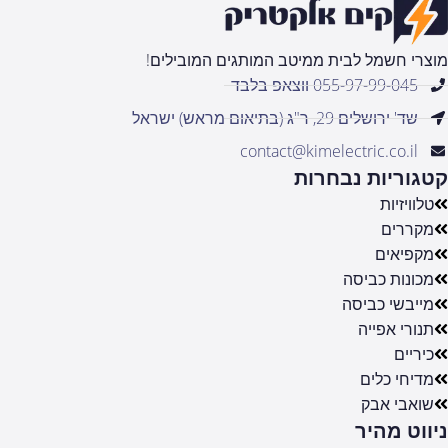
מוצרי חשמל לבית ממיטב המותגים המובילים!
055-97-99-045 ווצאפ בלבד
שד' ירושלים 29, ר"ג (בתיאום מראש) ישראל
contact@kimelectric.co.il
קטגוריות נבחרות
טלוויזיות
מקררים
מקפיאים
מכונות כביסה
מייבשי כביסה
תנורי אפייה
כיריים
מדיחי כלים
שואבי אבק
ניווט מהיר