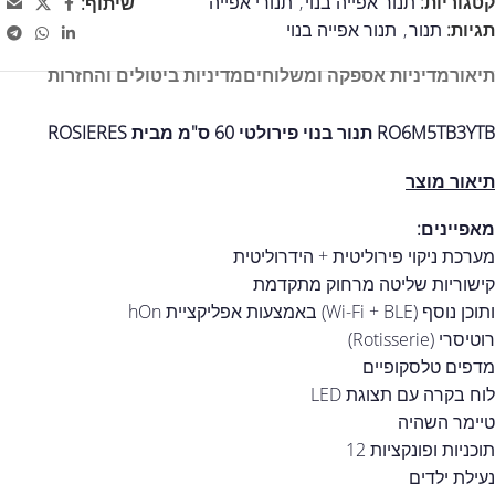
קטגוריות:
תנור אפייה בנוי
,
תנורי אפייה
שיתוף:
תגיות:
תנור
,
תנור אפייה בנוי
תיאור
מדיניות אספקה ומשלוחים
מדיניות ביטולים והחזרות
RO6M5TB3YTB תנור בנוי פירולטי 60 ס"מ מבית ROSIERES
תיאור מוצר
מאפיינים:
מערכת ניקוי פירוליטית + הידרוליטית
קישוריות שליטה מרחוק מתקדמת
ותוכן נוסף (Wi-Fi + BLE) באמצעות אפליקציית hOn
רוטיסרי (Rotisserie)
מדפים טלסקופיים
לוח בקרה עם תצוגת LED
טיימר השהיה
תוכניות ופונקציות 12
נעילת ילדים