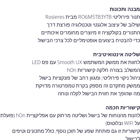
מבנה ותכונות
תנור פירוליטי RO6M5TB3YTB מבית Rosieres
שילוב של עיצוב אלגנטי וטכנולוגיה פורצת דרך
התנורים בקולקציה זו מיוצרים מחומרים איכותיים
כדי להבטיח ביצועים אופטימליים לכל צרכי הבישול
שליטה אינטואיטיבית
לחוות את ממשק המשתמש Smooth UX עם פס LED
המשלב בצורה חלקה קישוריות hOn
ניהול ניקוי פירוליטי, ומגוון רחב של פונקציות בישול
ממשק מתקדם זה מספק בקרת טמפרטורה מדויקת
מה שהופך את חווית הבישול לקלה ונוחה
קישוריות חכמה
להנות מהנוחות של בישול ושליטה מרחוק עם אפליקציית hOn (פועלת
על WiFi ובלוטוס)
קישוריות זו גם פותחת שפע של תוכן נוסף, כולל מתכונים וטיפים
לבישול