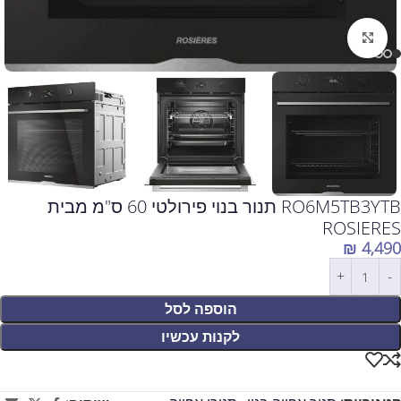
לחצו להגדלה
RO6M5TB3YTB תנור בנוי פירולטי 60 ס"מ מבית
ROSIERES
₪
4,490
הוספה לסל
לקנות עכשיו