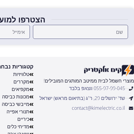
הצטרפו למועד
קטגוריות נבחר
טלוויזיות
מוצרי חשמל לבית ממיטב המותגים המובילים!
מקררים
055-97-99-045 ווצאפ בלבד
מקפיאים
מכונות כביסה
שד' ירושלים 29, ר"ג (בתיאום מראש) ישראל
מייבשי כביסה
contact@kimelectric.co.il
תנורי אפייה
כיריים
מדיחי כלים