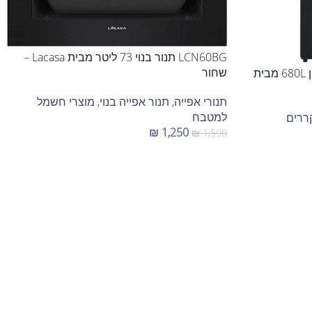
LCN60BG תנור בנוי 73 ליטר מבית Lacasa –
שחור
FJ-NF683DX מקרר מקפיא תחתון 680L מבית
תנורי אפייה
,
תנור אפייה בנוי
,
מוצרי חשמל
למטבח
ררים
₪
1,250
₪
1,590
הוספה לסל