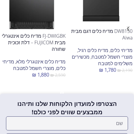
DW8150 מדיח כלים דגם מבית
FJ-DWIGBK מדיח כלים אינטגרלי
Aiwa
מבית FUJICOM – דלת זכוכית
שחורה
מדיחי כלים
,
מדיח כלים רגיל
,
מוצרי חשמל למטבח
,
מכשירים
מדיח כלים אינטגרלי מלא
,
מדיחי
משלימים למטבח
כלים
,
מוצרי חשמל למטבח
₪
1,780
₪
2,190
₪
1,880
₪
2,590
הוספה לסל
הוספה לסל
הצטרפו למועדון הלקוחות שלנו ותיהנו
ממבצעים שווים לפני כולם!