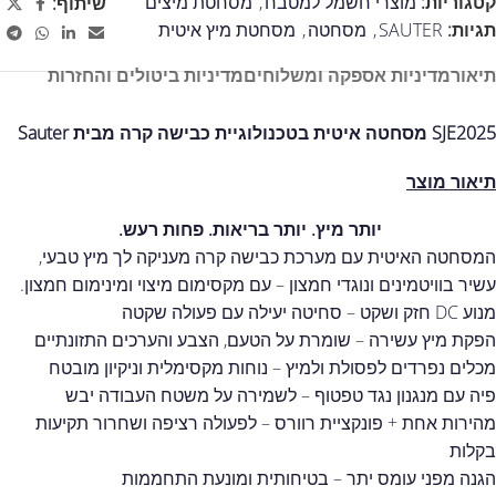
קטגוריות:
מוצרי חשמל למטבח
,
מסחטת מיצים
שיתוף:
תגיות:
SAUTER
,
מסחטה
,
מסחטת מיץ איטית
תיאור
מדיניות אספקה ומשלוחים
מדיניות ביטולים והחזרות
SJE2025 מסחטה איטית בטכנולוגיית כבישה קרה מבית Sauter
תיאור מוצר
יותר מיץ. יותר בריאות. פחות רעש.
המסחטה האיטית עם מערכת כבישה קרה מעניקה לך מיץ טבעי,
עשיר בוויטמינים ונוגדי חמצון – עם מקסימום מיצוי ומינימום חמצון.
מנוע DC חזק ושקט – סחיטה יעילה עם פעולה שקטה
הפקת מיץ עשירה – שומרת על הטעם, הצבע והערכים התזונתיים
מכלים נפרדים לפסולת ולמיץ – נוחות מקסימלית וניקיון מובטח
פיה עם מנגנון נגד טפטוף – לשמירה על משטח העבודה יבש
מהירות אחת + פונקציית רוורס – לפעולה רציפה ושחרור תקיעות
בקלות
הגנה מפני עומס יתר – בטיחותית ומונעת התחממות