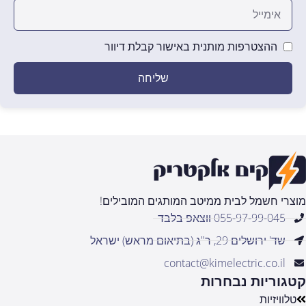
ההצטרפות מותנית באישור קבלת דיוור
שליחה
מוצרי חשמל לבית ממיטב המותגים המובילים!
055-97-99-045 ווצאפ בלבד
שד' ירושלים 29, ר"ג (בתיאום מראש) ישראל
contact@kimelectric.co.il
קטגוריות נבחרות
טלוויזיות