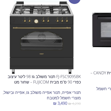
FCE943LN תנור בנוי 90 ס"מ מבית CANDY –
FJ-FSC9095BK תנור משולב גז 98 ליטר עיצוב
כפרי 90 ס”מ מבית FUJICOM – שחור מט
רי חשמל
תנורי אפייה
,
תנור אפייה משולב גז
,
אפייה ובישול
,
מוצרי חשמל למטבח
₪
3,490
₪
4,290