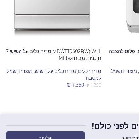
MD מדיח מיני פלוס להצבה
MDWTT0602F(W)-W-IL מדיח כלים על השיש 7
תוכניות מבית Midea
,
מוצרי חשמל
מדיחי כלים
,
מדיח כלים על השיש
,
מוצרי חשמל
למטבח
₪
1,350
₪
1,390
הוספה לסל
 לפני כולם!
שליחה
ת דיוור