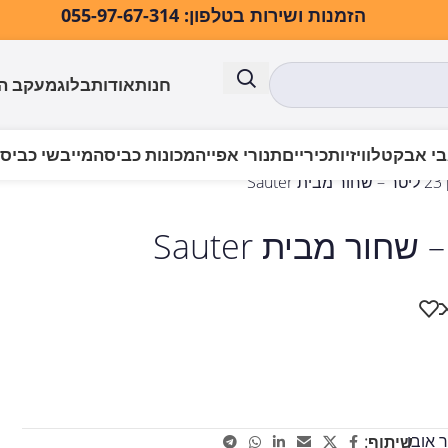
הזמנות ושירות בטלפון: 055-97-67-314
חנות
אודות
בלוג
מעקב ה
י אבק
טלוויזיות
כיריים
תנורי אפייה
מכונות כביסה
מייבשי כביס
 אובן
שיתוף: