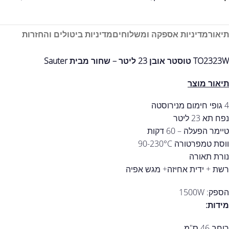
תיאור
מדיניות אספקה ומשלוחים
מדיניות ביטולים והחזרות
TO2323W טוסטר אובן 23 ליטר – שחור מבית Sauter
תיאור מוצר
4 גופי חימום מנירוסטה
נפח תא 23 ליטר
טיימר הפעלה – 60 דקות
ווסת טמפרטורה 90-230°C
נורת תאורה
רשת + ידית אחיזה+ מגש אפיה
הספק: 1500W
מידות:
רוחב 46 ס"מ