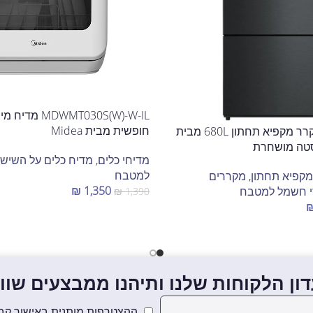
WMT030S(W)-W-IL
חופשית מבית Midea
FJ-NF683DX מקרר מקפיא תחתון 680L מבית
מדיחי כלים
,
מדיח כלים על השיש
למטבח
קפיא תחתון
,
מקררים
₪
1,350
י חשמל למטבח
₪
1,390
הוספה לסל
ון הלקוחות שלנו ותיהנו ממבצעים שווים
ההצטרפות מותנית באישור קבל