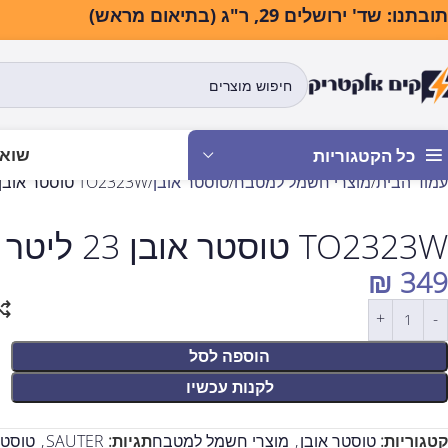
בתנו: שד' ירושלים 29, ר"ג (בתיאום מראש)
שואב
כל הקטגוריות
עמוד הבית
מוצרי חשמל למטבח
טוסטר אובן
TO2323W טוסטר אובן 23 ליטר – שחור מבית Sauter
TO2323W טוסטר אובן 23 ליטר – שחור מבית Sauter
₪
349
הוספה לסל
לקנות עכשיו
קטגוריות:
טוסטר אובן
,
מוצרי חשמל למטבח
תגיות:
SAUTER
,
טוסטר