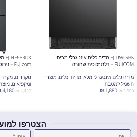
FJ-DWIGBK מדיח כלים אינטגרלי מבית
FUJICOM – דלת זכוכית שחורה
Fujicom – נירוסטה מושחרת
מדיח כלים אינטגרלי מלא
,
מדיחי כלים
,
מוצרי
מקררים
,
מקרר מ
חשמל למטבח
ומקפיאים
,
מוצר
₪
4,180
₪
1,880
₪
4,490
₪
2,590
הוספה לסל
הוספה לסל
הצטרפו למועד