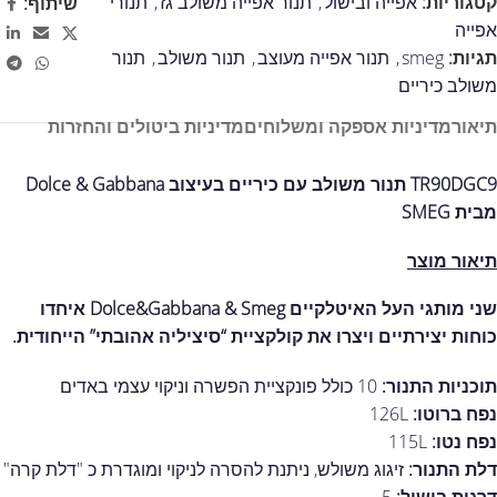
קטגוריות:
אפייה ובישול
,
תנור אפייה משולב גז
,
תנורי
שיתוף:
אפייה
תגיות:
smeg
,
תנור אפייה מעוצב
,
תנור משולב
,
תנור
משולב כיריים
תיאור
מדיניות אספקה ומשלוחים
מדיניות ביטולים והחזרות
TR90DGC9 תנור משולב עם כיריים בעיצוב Dolce & Gabbana
מבית SMEG
תיאור מוצר
שני מותגי העל האיטלקיים Dolce&Gabbana & Smeg איחדו
כוחות יצירתיים ויצרו את קולקציית “סיציליה אהובתי” הייחודית.
תוכניות התנור:
10 כולל פונקציית הפשרה וניקוי עצמי באדים
נפח ברוטו:
126L
נפח נטו:
115L
דלת התנור:
זיגוג משולש, ניתנת להסרה לניקוי ומוגדרת כ "דלת קרה"