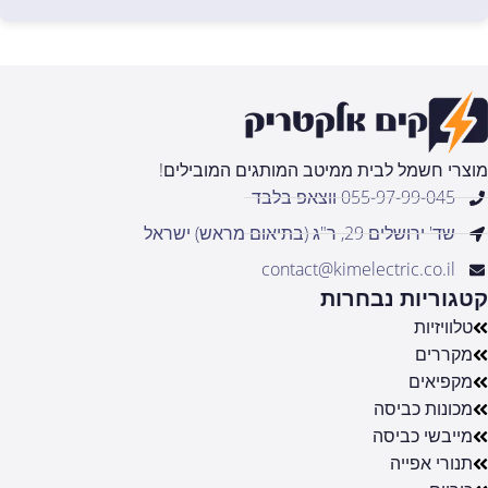
מוצרי חשמל לבית ממיטב המותגים המובילים!
055-97-99-045 ווצאפ בלבד
שד' ירושלים 29, ר"ג (בתיאום מראש) ישראל
contact@kimelectric.co.il
קטגוריות נבחרות
טלוויזיות
מקררים
מקפיאים
מכונות כביסה
מייבשי כביסה
תנורי אפייה