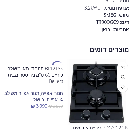
מתאים ל-LPG
אנרגיה נומינלית: 3.2kW
מותג: SMEG
דגם: TR90DGC9
אחריות:
יבואן
מוצרים דומים
מבצע
BL1218X תנור דו-תאי משולב
כיריים 60 ס"מ נירוסטה מבית
Bellers
תנורי אפייה
,
תנור אפייה משולב
גז
,
אפייה ובישול
₪
3,090
₪
3,500
הוספה לסל
BDG30-2GB כיריים גז דומינו