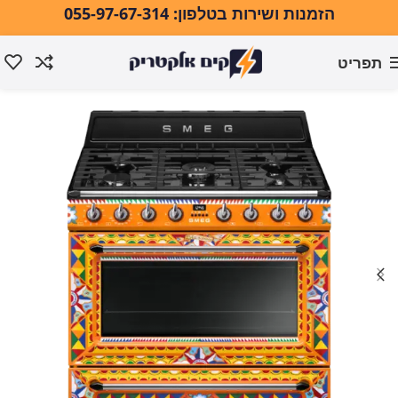
הזמנות ושירות בטלפון: 055-97-67-314
תפריט
עמוד הבית
אפייה ובישול
תנורי אפייה
תנור אפייה משולב גז