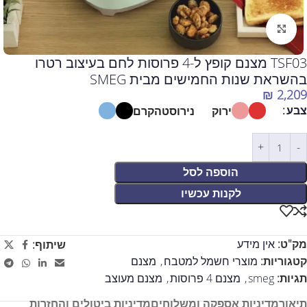
לחצו להגדלה
TSF03 מצנם קופץ ל-4 פרוסות לחם בעיצוב רטרו
בהשראת שנות החמישים מבית SMEG
₪
2,209
צבע
ירוק
נירוסטה
קרם
הוספה לסל
לקנות עכשיו
מק"ט:
אין מידע
שיתוף:
קטגוריות:
מוצרי חשמל למטבח
,
מצנם
תגיות:
smeg
,
מצנם 4 פרוסות
,
מצנם מעוצב
תיאור
מדיניות אספקה ומשלוחים
מדיניות ביטולים והחזרות