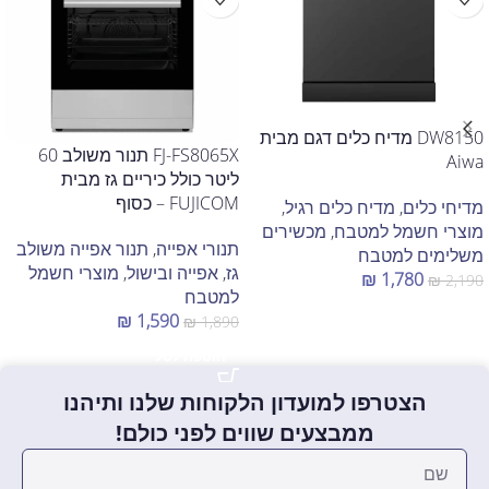
DW8150 מדיח כלים דגם מבית
FJ-FS8065X תנור משולב 60
Aiwa
ליטר כולל כיריים גז מבית
FUJICOM – כסוף
מדיחי כלים
,
מדיח כלים רגיל
,
מוצרי חשמל למטבח
,
מכשירים
תנורי אפייה
,
תנור אפייה משולב
משלימים למטבח
גז
,
אפייה ובישול
,
מוצרי חשמל
₪
1,780
₪
2,190
למטבח
הוספה לסל
₪
1,590
₪
1,890
הוספה לסל
הצטרפו למועדון הלקוחות שלנו ותיהנו
ממבצעים שווים לפני כולם!