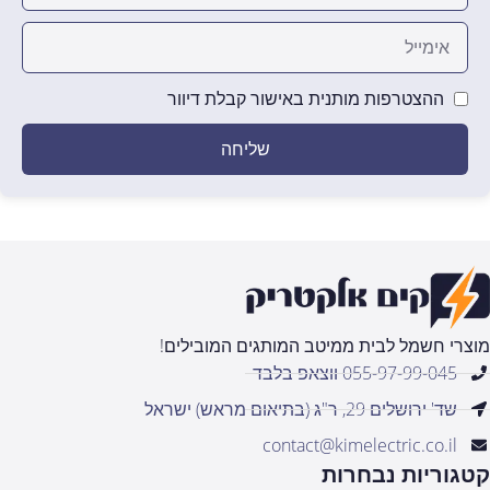
ההצטרפות מותנית באישור קבלת דיוור
שליחה
מוצרי חשמל לבית ממיטב המותגים המובילים!
055-97-99-045 ווצאפ בלבד
שד' ירושלים 29, ר"ג (בתיאום מראש) ישראל
contact@kimelectric.co.il
קטגוריות נבחרות