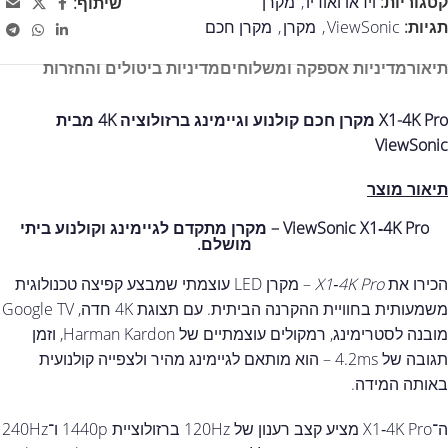
קטגוריות:
וידאו ואודיו
,
מקרן
שיתוף:
תגיות:
ViewSonic
,
מקרן
,
מקרן חכם
תיאור
מדיניות אספקה ומשלוחים
מדיניות ביטולים והחזרות
X1-4K Pro מקרן חכם קולנוע וגיימינג ברזולוציה 4K מבית
ViewSonic
תיאור מוצר
ViewSonic X1‑4K Pro – מקרן מתקדם לגיימינג וקולנוע ביתי
מושלם.
הכירו את
X1‑4K Pro
– מקרן LED עוצמתי שמבצע קפיצה טכנולוגית
משמעותית בחוויית ההקרנה הביתית. עם תצוגת 4K חדה, Google TV
מובנה לסטרימינג, רמקולים עוצמתיים של Harman Kardon, וזמן
תגובה של 4.2ms – הוא מותאם לגיימינג מהיר ולצפייה קולנועית
באותה המידה.
ה־X1‑4K Pro מציע קצב רענון של 120Hz ברזולוציית 1440p ו־240Hz