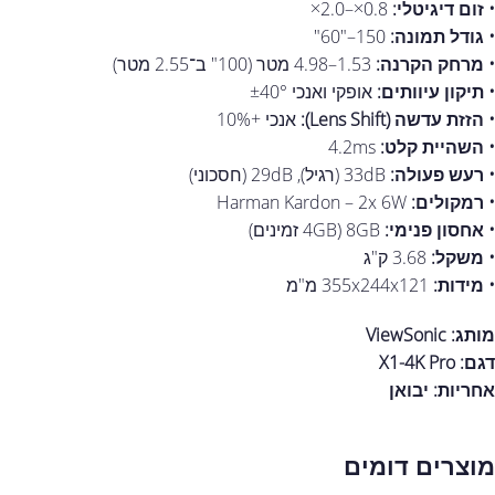
• זום דיגיטלי:
0.8×–2.0×
• גודל תמונה:
‎60"–150"
• מרחק הקרנה:
1.53–4.98 מטר (100" ב־2.55 מטר)
• תיקון עיוותים:
אופקי ואנכי ‎±40°
• הזזת עדשה (Lens Shift):
אנכי +10%
• השהיית קלט:
‎4.2ms
• רעש פעולה:
‎33dB (רגיל), ‎29dB (חסכוני)
• רמקולים:
Harman Kardon – 2x 6W
• אחסון פנימי:
‎8GB (‎4GB זמינים)
• משקל:
‎3.68 ק"ג
• מידות:
‎355x244x121 מ"מ
מותג: ViewSonic
דגם: X1-4K Pro
אחריות:
יבואן
מוצרים דומים