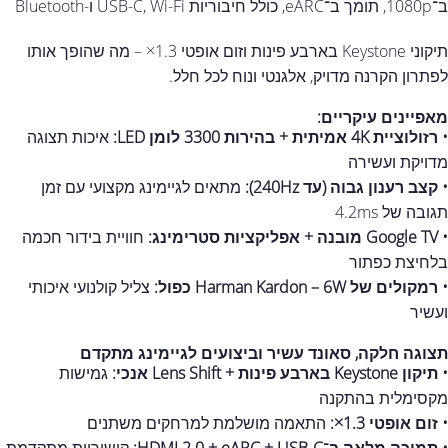
ב־1080p, תומך ב־eARC, כולל חיבוריות USB-C, Wi-Fi ו-Bluetooth
תיקוני Keystone בארבע פינות וזום אופטי 1.3× – מה שהופך אותו
לפתרון הקרנה מדויק, אלגנטי ונוח לכל חלל.
מאפיינים עיקריים:
• רזולוציית 4K אמיתית + בהירות 3300 לומן LED:
איכות תצוגה
מדויקת ועשירה
• קצב רענון גבוה (עד 240Hz):
מתאים לגיימינג מקצועי עם זמן
תגובה של 4.2ms
• Google TV מובנה + אפליקציות סטרימינג:
חוויית בידור חכמה
בלחיצת כפתור
• רמקולים של Harman Kardon – 6W כפול:
צליל קולנועי איכותי
ועשיר
תצוגה חלקה, סאונד עשיר וביצועים לגיימינג מתקדם
• תיקון Keystone בארבע פינות + Lens Shift אנכי:
גמישות
מקסימלית בהתקנה
• זום אופטי 1.3×:
התאמה מושלמת למרחקים משתנים