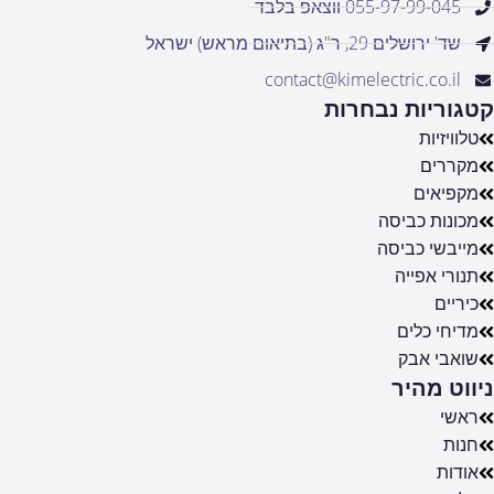
055-97-99-045 ווצאפ בלבד
שד' ירושלים 29, ר"ג (בתיאום מראש) ישראל
contact@kimelectric.co.il
קטגוריות נבחרות
טלוויזיות
מקררים
מקפיאים
מכונות כביסה
מייבשי כביסה
תנורי אפייה
כיריים
מדיחי כלים
שואבי אבק
ניווט מהיר
ראשי
חנות
אודות