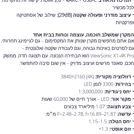
• תמיכה מלאה ב־HDMI 2.0 + eARC + USB-C:
קישוריות מתקדמת
לכל מכשיר
• עיצוב מודרני ופעולה שקטה (29dB):
שילוב של אסתטיקה
ופרקטיות
המקרן שמשלב חוכמה, עוצמה ונוחות בבית אחד
אם אתם מחפשים מקרן שנותן את המקסימום – גם לגיימינג תחרותי,
גם לסרטים באיכות גבוהה, וגם לעבודה שקטה ואלגנטית –
ViewSonic X1‑4K Pro הוא הבחירה הנכונה. עם תצוגה חדה, ממשק
חכם, סאונד מרשים ועיצוב מדויק – אין שום סיבה להתפשר.
• רזולוציה מקורית:
‎3840×2160 (4K)
• בהירות:
‎3300 לומן LED
• יחס ניגודיות:
‎1:3,000,000
• מקור אור:
LED – אורך חיים של ‎60,000 שעות
• צבע תצוגה:
‎1.07 מיליארד צבעים
• עדשה:
F=2.48–2.78, f=16.89–21.87 מ״מ
• יחס הטלה:
‎1.15–1.5
• זום אופטי:
1.3×