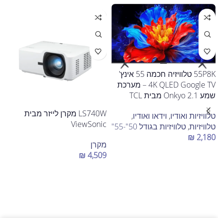
55P8K טלוויזיה חכמה 55 אינץ'
4K QLED Google TV – מערכת
שמע Onkyo 2.1 מבית TCL
LS740W מקרן לייזר מבית
טלוויזיות ואודיו
,
וידאו ואודיו
,
ViewSonic
טלוויזיות
,
טלוויזיות בגודל 50"-55"
₪
2,180
מקרן
הוספה לסל
₪
4,509
הוספה לסל