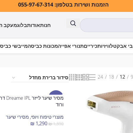
הזמנות ושירות בטלפון: 055-97-67-314
חנות
אודות
בלוג
מעקב ה
י אבק
טלוויזיות
כיריים
תנורי אפייה
מכונות כביסה
מייבשי כביס
24
18
12
מבצע
ורוד
מוצרי טיפוח ויופי
,
מסירי שיער
₪
1,290
₪
1,390