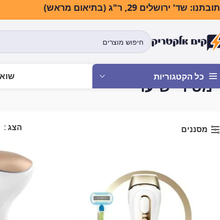
בתנו: שד' ירושלים 29, ר"ג (בתיאום מראש)
שואב
כל הקטגוריות
מסירי שיער
עמוד הבית
מוצרי טיפוח ויופי
מסירי שיער
הצג
9
מסננים