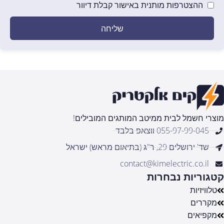
ההצטרפות מותנית באישור קבלת דיוור
שליחה
מוצרי חשמל לבית ממיטב המותגים המובילים!
055-97-99-045 ווצאפ בלבד
שד' ירושלים 29, ר"ג (בתיאום מראש) ישראל
contact@kimelectric.co.il
קטגוריות נבחרות
טלוויזיות
מקררים
מקפיאים