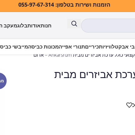
הזמנות ושירות בטלפון: 055-97-67-314
חנות
אודות
בלוג
מעקב ה
י אבק
טלוויזיות
כיריים
תנורי אפייה
מכונות כביסה
מייבשי כביס
לל ערכת אביזרים מבית
מב