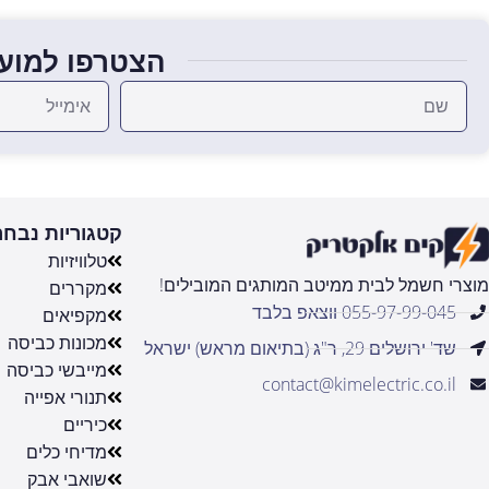
הצטרפו למועד
קטגוריות נבחר
טלוויזיות
מוצרי חשמל לבית ממיטב המותגים המובילים!
מקררים
055-97-99-045 ווצאפ בלבד
מקפיאים
מכונות כביסה
שד' ירושלים 29, ר"ג (בתיאום מראש) ישראל
מייבשי כביסה
contact@kimelectric.co.il
תנורי אפייה
כיריים
מדיחי כלים
שואבי אבק