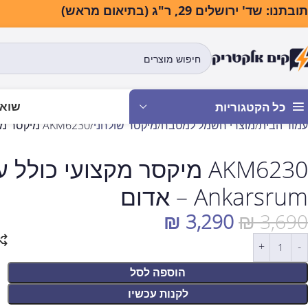
בתנו: שד' ירושלים 29, ר"ג (בתיאום מראש)
שואב
כל הקטגוריות
עמוד הבית
מוצרי חשמל למטבח
מיקסר שולחני
AKM6230 מיקסר מקצועי כולל ערכת אביזרים מבית Ankarsrum – אדום
AKM6230 מיקסר מקצועי כו
Ankarsrum – אדום
₪
3,290
₪
3,690
הוספה לסל
לקנות עכשיו