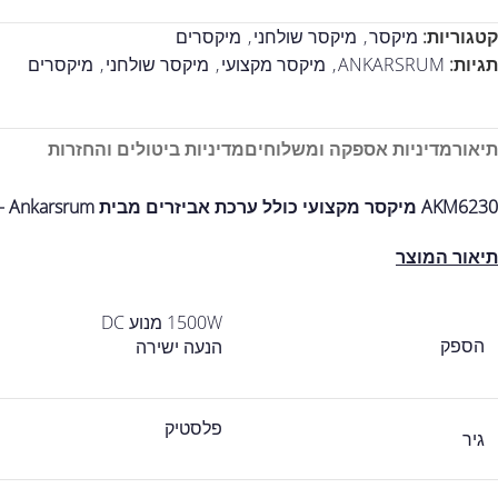
קטגוריות:
מיקסר
,
מיקסר שולחני
,
מיקסרים
תגיות:
ANKARSRUM
,
מיקסר מקצועי
,
מיקסר שולחני
,
מיקסרים
תיאור
מדיניות אספקה ומשלוחים
מדיניות ביטולים והחזרות
AKM6230 מיקסר מקצועי כולל ערכת אביזרים מבית Ankarsrum – אדום
תיאור המוצר
1500W מנוע DC
הספק
הנעה ישירה
פלסטיק
גיר