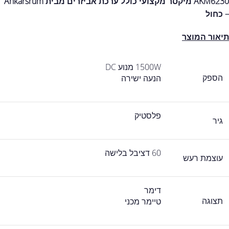
AKM6230 מיקסר מקצועי כולל ערכת אביזרים מבית Ankarsrum
– כחול
תיאור המוצר
1500W מנוע DC
הספק
הנעה ישירה
פלסטיק
גיר
60 דציבל בלישה
עוצמת רעש
דימר
תצוגה
טיימר מכני