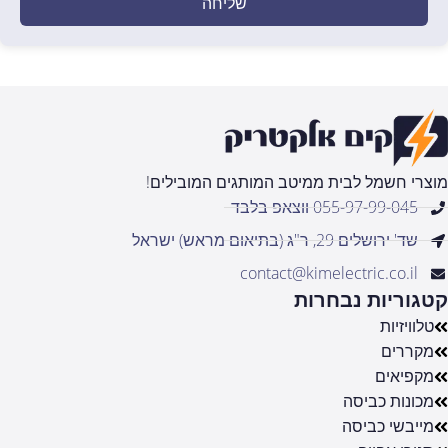
שליחה
מוצרי חשמל לבית ממיטב המותגים המובילים!
055-97-99-045 ווצאפ בלבד
שד' ירושלים 29, ר"ג (בתיאום מראש) ישראל
contact@kimelectric.co.il
קטגוריות נבחרות
טלוויזיות
מקררים
מקפיאים
מכונות כביסה
מייבשי כביסה