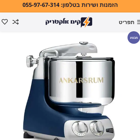
הזמנות ושירות בטלפון: 055-97-67-314
תפריט
עמוד הבית
מוצרי חשמל למטבח
מיקסר שולחני
מבצע