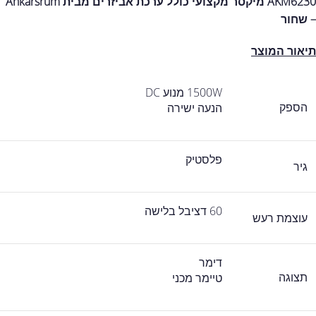
AKM6230 מיקסר מקצועי כולל ערכת אביזרים מבית Ankarsrum
– שחור
תיאור המוצר
1500W מנוע DC
הספק
הנעה ישירה
פלסטיק
גיר
60 דציבל בלישה
עוצמת רעש
דימר
תצוגה
טיימר מכני