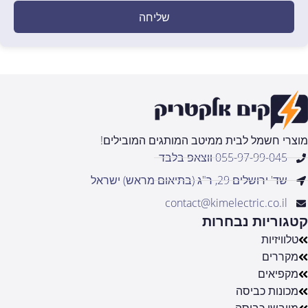
שליחה
מוצרי חשמל לבית ממיטב המותגים המובילים!
055-97-99-045 ווצאפ בלבד
שד' ירושלים 29, ר"ג (בתיאום מראש) ישראל
contact@kimelectric.co.il
קטגוריות נבחרות
טלוויזיות
מקררים
מקפיאים
מכונות כביסה