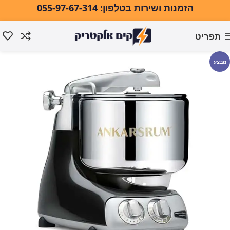
הזמנות ושירות בטלפון: 055-97-67-314
תפריט
עמוד הבית
מוצרי חשמל למטבח
מיקסר שולחני
מבצע